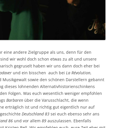
ür eine andere Zielgruppe als uns, denn für den
sind wir wohl doch schon etwas zu alt und unsere
narisch gegruselt haben wir uns dann doch eher bei
adaver
und ein bisschen auch bei
La Révolution
,
nd Musikgewalt sowie den schönen Darstellern gebannt
ng dieses lohnenden Alternativhistorienschinkens
den Folgen. Was euch wesentlich weniger empfohlen
ings
Barbaren
über die Varusschlacht, die wenn
 erträglich ist und richtig gut eigentlich nur auf
ngeschichte
Deutschland 83
sei euch ebenso sehr ans
land 8
6
und
vor allem
89
auszulassen. Ebenfalls
it Kristen Bell. Wir empfehlen euch, eure Zeit eher mit