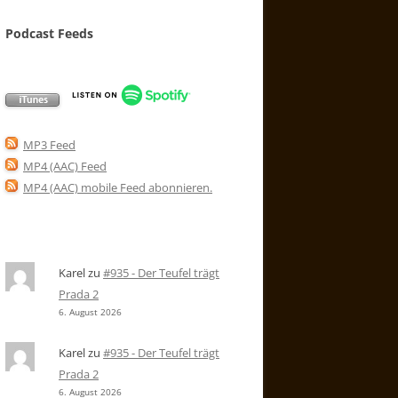
Podcast Feeds
MP3 Feed
MP4 (AAC) Feed
MP4 (AAC) mobile Feed abonnieren
.
Karel
zu
#935 - Der Teufel trägt
Prada 2
6. August 2026
Karel
zu
#935 - Der Teufel trägt
Prada 2
6. August 2026