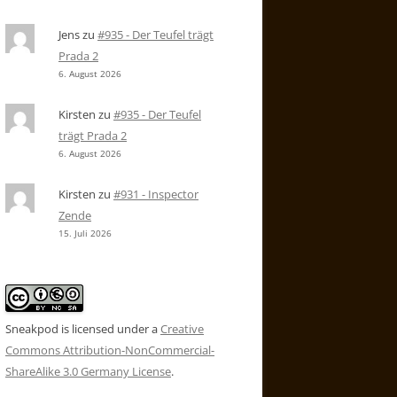
Jens
zu
#935 - Der Teufel trägt
Prada 2
6. August 2026
Kirsten
zu
#935 - Der Teufel
trägt Prada 2
6. August 2026
Kirsten
zu
#931 - Inspector
Zende
15. Juli 2026
Sneakpod is licensed under a
Creative
Commons Attribution-NonCommercial-
ShareAlike 3.0 Germany License
.