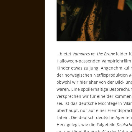
…bietet
Vampires vs. the Bronx
leider f
Halloween-passenden Vampirlehrfilm 
Kinder etwas zu jung. Angenehm kuli
der norwegischen Netflixproduktion
K
obwohl wir hier eher von der Bild- u
waren. Eine spoilerhaltige Besprechu
versprechen wir für eine der kommen
sei, ist das deutsche Möchtegern-Vik
überhaupt, nur auf einer Fremdsprache
Latein. Die deutsch-deutsche Agente
Herz gelegt, wie die Folgeteile
Deutsch
sparen könnt ihr euch Wie der Vater m