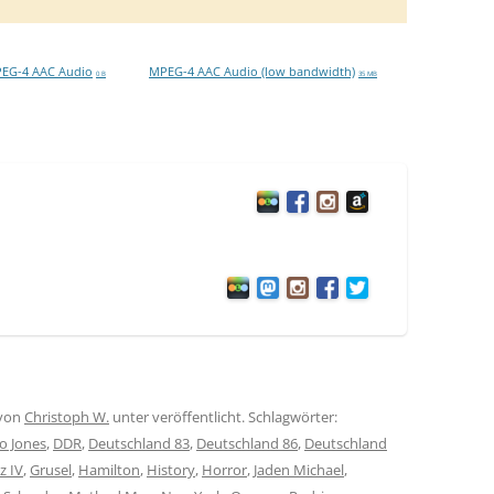
EG-4 AAC Audio
MPEG-4 AAC Audio (low bandwidth)
0 B
35 MB
von
Christoph W.
unter veröffentlicht. Schlagwörter:
o Jones
,
DDR
,
Deutschland 83
,
Deutschland 86
,
Deutschland
z IV
,
Grusel
,
Hamilton
,
History
,
Horror
,
Jaden Michael
,