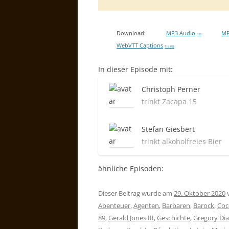
Download:
MP3 Audio
MP
0 B
WebVTT Captions
115 KB
In dieser Episode mit:
Christoph Perner
trinkt Zacapa 15
Stefan Giesbert
trinkt alkoholfreies Bier
ähnliche Episoden:
Dieser Beitrag wurde am
29. Oktober 2020
Abenteuer
,
Agenten
,
Barbaren
,
Barock
,
Coc
89
,
Gerald Jones III
,
Geschichte
,
Gregory Dia