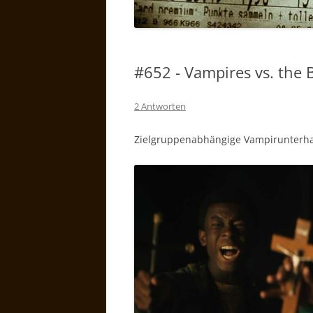
#652 - Vampires vs. the 
2 Antworten
Zielgruppenabhängige Vampirunterh