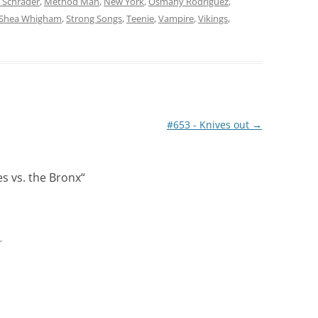
 Schrader
,
Method Man
,
New York
,
Osmany Rodriguez
,
Shea Whigham
,
Strong Songs
,
Teenie
,
Vampire
,
Vikings
,
#653 - Knives out
→
s vs. the Bronx
“
r