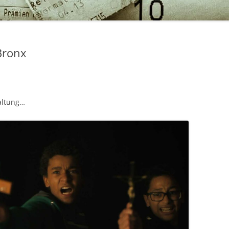
Bronx
altung…