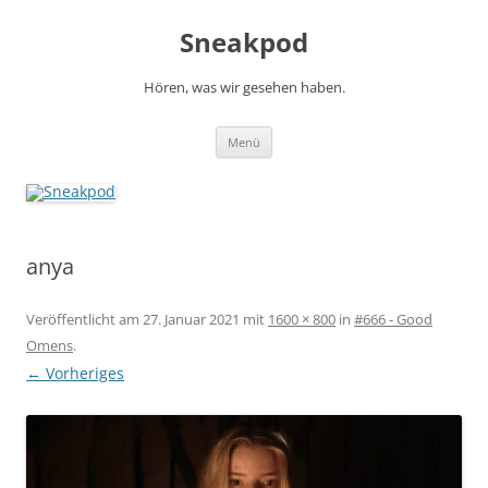
Zum
Inhalt
Sneakpod
springen
Hören, was wir gesehen haben.
Menü
anya
Veröffentlicht am
27. Januar 2021
mit
1600 × 800
in
#666 - Good
Omens
.
← Vorheriges