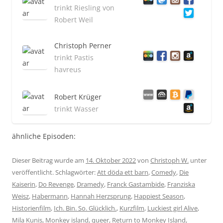
trinkt Riesling von
Robert Weil
Christoph Perner
trinkt Pastis
havreus
Robert Krüger
trinkt Wasser
ähnliche Episoden:
Dieser Beitrag wurde am
14. Oktober 2022
von
Christoph W.
unter
veröffentlicht. Schlagwörter:
Att döda ett barn
,
Comedy
,
Die
Kaiserin
,
Do Revenge
,
Dramedy
,
Franck Gastambide
,
Franziska
Weisz
,
Habermann
,
Hannah Herzsprung
,
Happiest Season
,
Historienfilm
,
Ich. Bin. So. Glücklich.
,
Kurzfilm
,
Luckiest girl Alive
,
Mila Kunis
,
Monkey island
,
queer
,
Return to Monkey Island
,