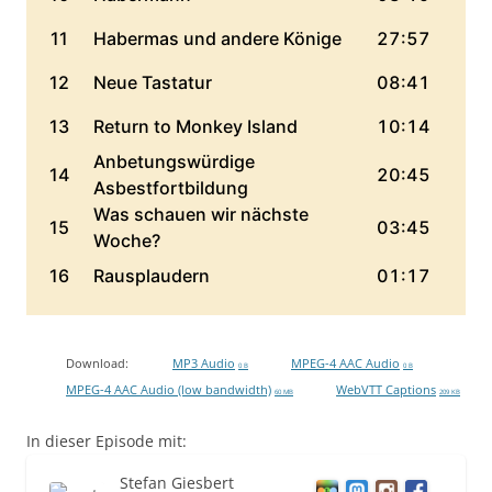
Download:
MP3 Audio
MPEG-4 AAC Audio
0 B
0 B
MPEG-4 AAC Audio (low bandwidth)
WebVTT Captions
60 MB
209 KB
In dieser Episode mit:
Stefan Giesbert