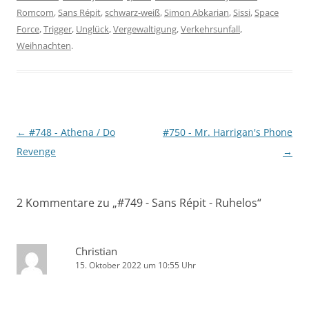
Romcom
,
Sans Répit
,
schwarz-weiß
,
Simon Abkarian
,
Sissi
,
Space
Force
,
Trigger
,
Unglück
,
Vergewaltigung
,
Verkehrsunfall
,
Weihnachten
.
Beitragsnavigation
←
#748 - Athena / Do
#750 - Mr. Harrigan's Phone
Revenge
→
2 Kommentare zu „
#749 - Sans Répit - Ruhelos
“
Christian
15. Oktober 2022 um 10:55 Uhr