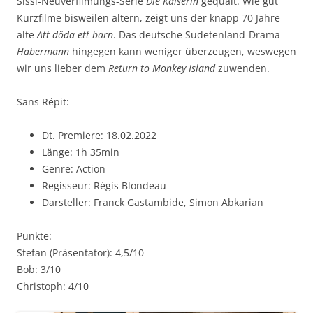
Sissi-Neuverfilmungs-Serie
Die Kaiserin
gequält. Wie gut
Kurzfilme bisweilen altern, zeigt uns der knapp 70 Jahre
alte
Att döda ett barn
. Das deutsche Sudetenland-Drama
Habermann
hingegen kann weniger überzeugen, weswegen
wir uns lieber dem
Return to Monkey Island
zuwenden.
Sans Répit:
Dt. Premiere: 18.02.2022
Länge: 1h 35min
Genre: Action
Regisseur: Régis Blondeau
Darsteller: Franck Gastambide, Simon Abkarian
Punkte:
Stefan (Präsentator): 4,5/10
Bob: 3/10
Christoph: 4/10