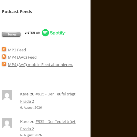
Podcast Feeds
MP3 Feed
MP4 (AAC) Feed
MP4 (AAC) mobile Feed abonnieren
.
Karel
zu
#935 - Der Teufel trägt
Prada 2
6. August 2026
Karel
zu
#935 - Der Teufel trägt
Prada 2
6. August 2026