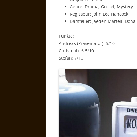
Genre: Drama, Grusel, Mystery
Regisseur: John Lee Hancock
Darsteller: Jaeden Martell, Dona
Punkte:
Andreas (Präsentator): 5/10
Christoph: 6,5/10
Stefan: 7/10