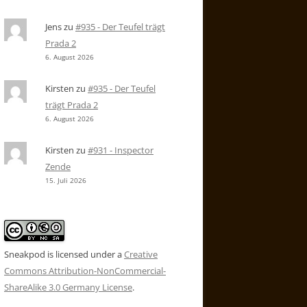
Jens
zu
#935 - Der Teufel trägt
Prada 2
6. August 2026
Kirsten
zu
#935 - Der Teufel
trägt Prada 2
6. August 2026
Kirsten
zu
#931 - Inspector
Zende
15. Juli 2026
Sneakpod is licensed under a
Creative
Commons Attribution-NonCommercial-
ShareAlike 3.0 Germany License
.