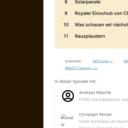
Download:
MP3 Audio
MP
0 B
WebVTT Captions
157 KB
In dieser Episode mit:
Andreas Waschk
trinkt Leitungswasser au
Christoph Perner
trinkt Pommeau de Norm