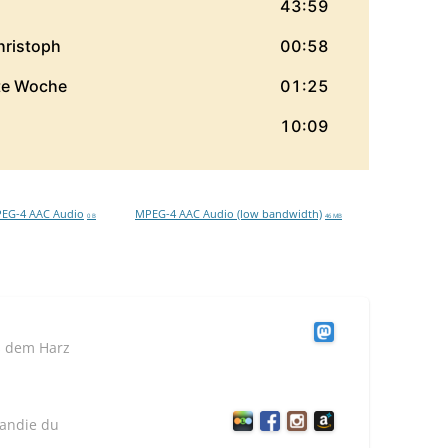
EG-4 AAC Audio
MPEG-4 AAC Audio (low bandwidth)
0 B
46 MB
s dem Harz
andie du