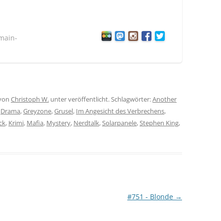
rmain-
von
Christoph W.
unter veröffentlicht. Schlagwörter:
Another
,
Drama
,
Greyzone
,
Grusel
,
Im Angesicht des Verbrechens
,
ck
,
Krimi
,
Mafia
,
Mystery
,
Nerdtalk
,
Solarpanele
,
Stephen King
,
#751 - Blonde
→