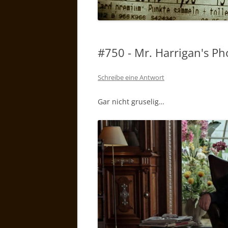
#750 - Mr. Harrigan's P
Schreibe eine Antwort
Gar nicht gruselig…