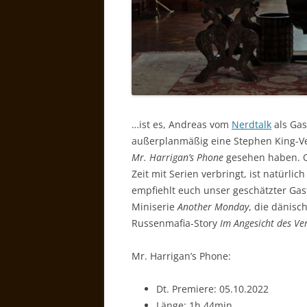
…ist es, Andreas vom
Nerdtalk
als Gas
außerplanmäßig eine Stephen King-Ve
Mr. Harrigan’s Phone
gesehen haben. O
Zeit mit Serien verbringt, ist natürli
empfiehlt euch unser geschätzter Gast
Miniserie
Another Monday
, die dänisc
Russenmafia-Story
Im Angesicht des Ve
Mr. Harrigan’s Phone:
Dt. Premiere: 05.10.2022
Länge: 1h 44min