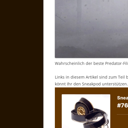
Wahrscheinlich der beste Predator-Fi
Links in diesem Artikel sind zum Teil 
könnt Ihr den Sneakpod unterstützen.