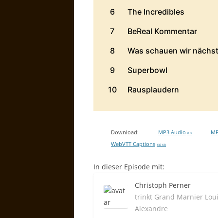
Download:
MP3 Audio
MP
0 B
WebVTT Captions
137 KB
In dieser Episode mit:
Christoph Perner
trinkt Grand Marnier Lou
Alexandre