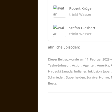
Robert Krüger
trinkt Wasser
Stefan Giesbert
trinkt Wasser
ähnliche Episoden:
Dieser Beitrag wurde am
11. Februar 2023
v
Taylor-Johnson
,
Action
,
Agenten
,
Amerika
,
Hiroyuki Sanada
,
Indianer
,
Inklusion
,
Japan
Schmieden
,
Superhelden
,
Survival Horror
,
Beetz
.