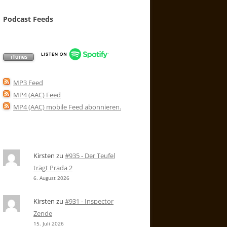
Podcast Feeds
MP3 Feed
MP4 (AAC) Feed
MP4 (AAC) mobile Feed abonnieren
.
Kirsten
zu
#935 - Der Teufel
trägt Prada 2
6. August 2026
Kirsten
zu
#931 - Inspector
Zende
15. Juli 2026