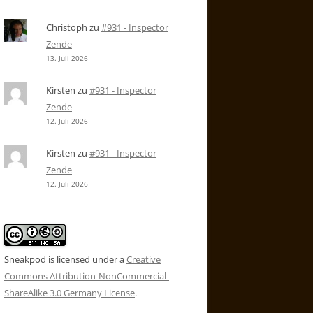
Christoph
zu
#931 - Inspector
Zende
13. Juli 2026
Kirsten
zu
#931 - Inspector
Zende
12. Juli 2026
Kirsten
zu
#931 - Inspector
Zende
12. Juli 2026
Sneakpod is licensed under a
Creative
Commons Attribution-NonCommercial-
ShareAlike 3.0 Germany License
.