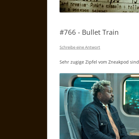
#766 - Bullet Train
Schreibe eine Antwort
Sehr zugige Zipfel vom Zneakpod sind