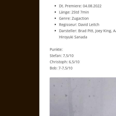
Dt. Premiere: 04.08.2022
Länge: 2Std 7min
Genre: Zugaction
Regisseur: David Leitch
Darsteller: Brad Pitt, Joey King,
Hiroyuki Sanada
Punkte:
Stefan: 7,5/10
Christoph: 6,5/10
Bob: 7-7,5/10