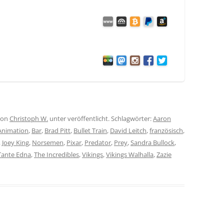
on
Christoph W.
unter veröffentlicht. Schlagwörter:
Aaron
Animation
,
Bar
,
Brad Pitt
,
Bullet Train
,
David Leitch
,
französisch
,
,
Joey King
,
Norsemen
,
Pixar
,
Predator
,
Prey
,
Sandra Bullock
,
Tante Edna
,
The Incredibles
,
Vikings
,
Vikings Walhalla
,
Zazie