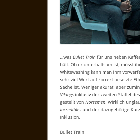
…was
Bullet Train
für uns neben Kaffe
hält. Ob er unterhaltsam ist, müsst i
Whitewashing kann man ihm vorwerfe
sehr viel Wert auf korrekt besetzte E
Sache ist. Weniger akurat, aber zumi
Vikings
inklusiv der zweiten Staffel de
gestellt von
Norsemen
. Wirklich ungla
Incredibles
und der dazugehörige Kurz
Inklusion.
Bullet Train: