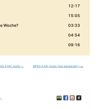
EG-4 AAC Audio
MPEG-4 AAC Audio (low bandwidth)
0 B
40 MB
is