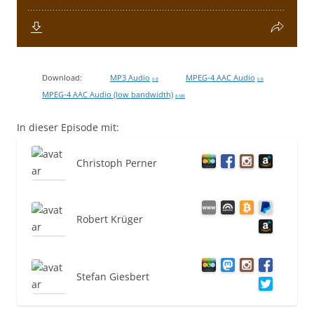
Download:
MP3 Audio
MPEG-4 AAC Audio
0 B
0 B
MPEG-4 AAC Audio (low bandwidth)
8 MB
In dieser Episode mit:
Christoph Perner
Robert Krüger
Stefan Giesbert