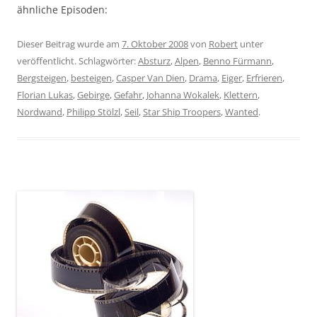
ähnliche Episoden:
Dieser Beitrag wurde am
7. Oktober 2008
von
Robert
unter
veröffentlicht. Schlagwörter:
Absturz
,
Alpen
,
Benno Fürmann
,
Bergsteigen
,
besteigen
,
Casper Van Dien
,
Drama
,
Eiger
,
Erfrieren
,
Florian Lukas
,
Gebirge
,
Gefahr
,
Johanna Wokalek
,
Klettern
,
Nordwand
,
Philipp Stölzl
,
Seil
,
Star Ship Troopers
,
Wanted
.