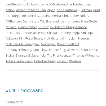
veröffentlicht. Schlagwörter:
A Walk Among the Tombstones
,
Action
,
Alexandra Maria Lara
,
Alpen
,
Anne Hathaway
,
Batman
,
Brad
Pitt
,
Bürger des Jahres
,
Captain America
,
Christopher Nolan
,
Cliffhanger
,
Das finstere Tal
,
Einer nach dem anderen
,
Hans Petter
Moland
,
Hans Zimmer
,
Humor
,
In Order of Disappearance
,
Inception
,
Interstellar
,
Jessica Chastain
,
Johnny Depp
,
Kim Fupz
Aakeson
,
Kim Rossi Stuart
,
Kraftidioten
,
Krimi
,
Liam Neeson
,
Matthew McConaughey
,
Norwegen
,
Robert Redford
,
Romanverfilmung
,
Sam Riley
,
Schneepflug
,
Schwarm
,
Scott Frank
,
Stellan Skarsgård
,
Superheld
,
The First Avenger
,
Thomas Willmann
,
Tobias Santelmann
,
Unterbrechung
,
verliebt
,
Western
.
#046 - Nordwand
6 Antworten