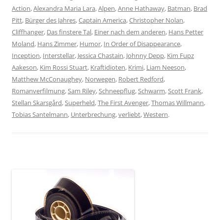
Action
,
Alexandra Maria Lara
,
Alpen
,
Anne Hathaway
,
Batman
,
Brad
Pitt
,
Bürger des Jahres
,
Captain America
,
Christopher Nolan
,
Cliffhanger
,
Das finstere Tal
,
Einer nach dem anderen
,
Hans Petter
Moland
,
Hans Zimmer
,
Humor
,
In Order of Disappearance
,
Inception
,
Interstellar
,
Jessica Chastain
,
Johnny Depp
,
Kim Fupz
Aakeson
,
Kim Rossi Stuart
,
Kraftidioten
,
Krimi
,
Liam Neeson
,
Matthew McConaughey
,
Norwegen
,
Robert Redford
,
Romanverfilmung
,
Sam Riley
,
Schneepflug
,
Schwarm
,
Scott Frank
,
Stellan Skarsgård
,
Superheld
,
The First Avenger
,
Thomas Willmann
,
Tobias Santelmann
,
Unterbrechung
,
verliebt
,
Western
.