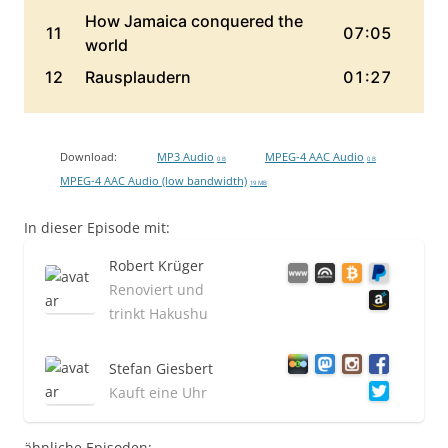
Download:
MP3 Audio
MPEG-4 AAC Audio
0 B
0 B
MPEG-4 AAC Audio (low bandwidth)
19 MB
In dieser Episode mit:
Robert Krüger
Renoviert und
trinkt Hakushu
Stefan Giesbert
Kauft eine Uhr
ähnliche Episoden: