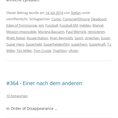
Dieser Beitrag wurde am
14. Juli 2016
von
Stefan
unter
veröffentlicht. Schlagwörter:
Comic
,
Comicverfilmung
,
Deadpool
,
Edge of Tommorow
,
em
,
Fussball
,
Fussball EM
,
Helden
,
Marvel
,
Mission Impossible
,
Morena Baccarin
,
Paul Wernick
,
renovieren
,
Rhett Reese
,
Rouge Nation
,
Ryan Reynolds
,
Sport
,
streichen
,
Super
,
Super Hero
,
Superheld
,
Superheldenfilm
,
superhero
,
Superkraft
,
T.J.
Miller
,
Tim Miller
,
Tom Cruise
,
Triathlon
,
Uhren
.
#364 - Einer nach dem anderen
10 Antworten
In Order of Disappearance …