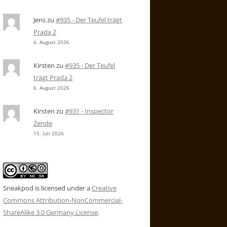
Jens
zu
#935 - Der Teufel trägt
Prada 2
6. August 2026
Kirsten
zu
#935 - Der Teufel
trägt Prada 2
6. August 2026
Kirsten
zu
#931 - Inspector
Zende
15. Juli 2026
Sneakpod is licensed under a
Creative
Commons Attribution-NonCommercial-
ShareAlike 3.0 Germany License
.