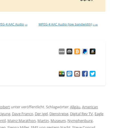
EG-4 AAC Audio
MPEG-4 AAC Audio (low bandwidth)
0 B
21 MB
Robert
unter veröffentlicht. Schlagwörter:
Allgäu
,
American
tigung
,
Dave Franco
,
Der Igel
,
Dienstreise
,
Digital Rev TV
,
Eagle
ntil
,
Mainz Marathon
,
Martin
,
Museum
,
Nymphenburg
,
hen
,
Sienna Miller
,
SMS von gestern Nacht
,
Steve Conrad
,