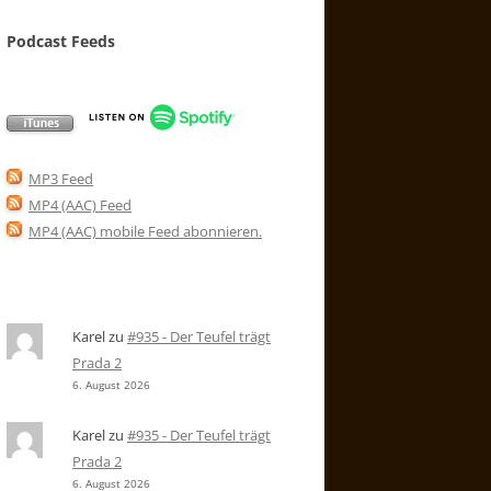
Podcast Feeds
MP3 Feed
MP4 (AAC) Feed
MP4 (AAC) mobile Feed abonnieren
.
Karel
zu
#935 - Der Teufel trägt
Prada 2
6. August 2026
Karel
zu
#935 - Der Teufel trägt
Prada 2
6. August 2026