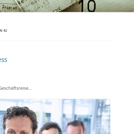
N 42
ess
 Geschäftsreise…