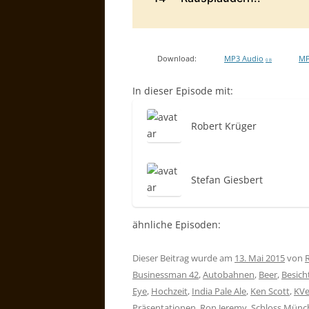
Download:
MP3 Audio
MP
0 B
In dieser Episode mit:
Robert Krüger
Stefan Giesbert
ähnliche Episoden:
Dieser Beitrag wurde am
13. Mai 2015
von
Businessman 42
,
Autobahnen
,
Beer
,
Besich
Eye
,
Hochzeit
,
India Pale Ale
,
Ken Scott
,
KVe
Präsentationen
,
Ron Jeremy
,
Schloss Münc