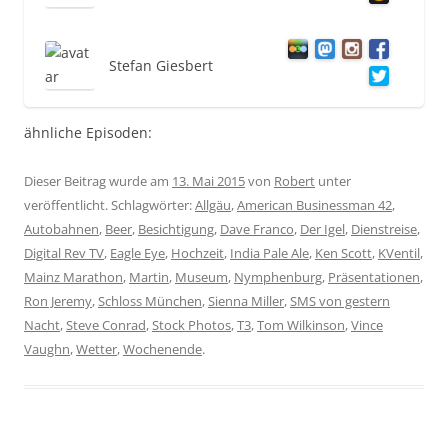
Stefan Giesbert
ähnliche Episoden:
Dieser Beitrag wurde am
13. Mai 2015
von
Robert
unter
veröffentlicht. Schlagwörter:
Allgäu
,
American Businessman 42
,
Autobahnen
,
Beer
,
Besichtigung
,
Dave Franco
,
Der Igel
,
Dienstreise
,
Digital Rev TV
,
Eagle Eye
,
Hochzeit
,
India Pale Ale
,
Ken Scott
,
KVentil
,
Mainz Marathon
,
Martin
,
Museum
,
Nymphenburg
,
Präsentationen
,
Ron Jeremy
,
Schloss München
,
Sienna Miller
,
SMS von gestern
Nacht
,
Steve Conrad
,
Stock Photos
,
T3
,
Tom Wilkinson
,
Vince
Vaughn
,
Wetter
,
Wochenende
.