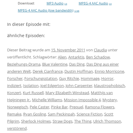
Download:
MP3 Audio
MPEG-4 AAC Audio
0 B
0 B
MPEG-4 AAC Audio (low bandwidth)
12 MB
In dieser Episode mit:
ähnliche Episoden:
Dieser Beitrag wurde am
15. November 2011
von
Claudia
unter
veröffentlicht. Schlagwörter:
Alien
,
Antarktis
,
Ben Schadow
,
Beziehungs-Drama
,
Blue Valentine
,
Das Ding
,
Das Ding aus einer
anderen Welt
,
Derek Cianfrance
,
Dustin Hoffman
,
Ennio Morricone
,
Forscher
,
Forschungsstation
,
Guy Ritchie
,
Hommage
,
Horror
,
indiziert
,
Isolation
,
Joel Edgerton
,
John Carpenter
,
klaustrophobisch
,
Konzert
,
Kurt Russell
,
Mary Elizabeth Winstead
,
Matthijs van
Heijningen Jr.
,
Michelle Williams
,
Mission Impossible 4
,
Mystery
,
Norwegisch
,
Pele Caster
,
Pinke Bar
,
Prequel
,
Ramona Flowers
,
Remake
,
Ryan Gosling
,
Sam Peckinpah
,
Science Fiction
,
Scott
Pilgrim
,
Sherlock Holmes
,
Straw Dogs
,
The Thing
,
Ulrich Thomson
,
verstörend
.