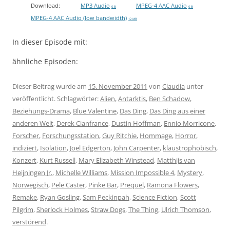
Download:
MP3 Audio
MPEG-4 AAC Audio
0 B
0 B
MPEG-4 AAC Audio (low bandwidth)
12 MB
In dieser Episode mit:
ähnliche Episoden:
Dieser Beitrag wurde am
15. November 2011
von
Claudia
unter
veröffentlicht. Schlagwörter:
Alien
,
Antarktis
,
Ben Schadow
,
Beziehungs-Drama
,
Blue Valentine
,
Das Ding
,
Das Ding aus einer
anderen Welt
,
Derek Cianfrance
,
Dustin Hoffman
,
Ennio Morricone
,
Forscher
,
Forschungsstation
,
Guy Ritchie
,
Hommage
,
Horror
,
indiziert
,
Isolation
,
Joel Edgerton
,
John Carpenter
,
klaustrophobisch
,
Konzert
,
Kurt Russell
,
Mary Elizabeth Winstead
,
Matthijs van
Heijningen Jr.
,
Michelle Williams
,
Mission Impossible 4
,
Mystery
,
Norwegisch
,
Pele Caster
,
Pinke Bar
,
Prequel
,
Ramona Flowers
,
Remake
,
Ryan Gosling
,
Sam Peckinpah
,
Science Fiction
,
Scott
Pilgrim
,
Sherlock Holmes
,
Straw Dogs
,
The Thing
,
Ulrich Thomson
,
verstörend
.