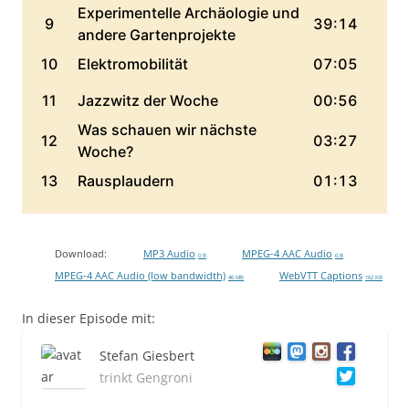
Download:
MP3 Audio
MPEG-4 AAC Audio
0 B
0 B
MPEG-4 AAC Audio (low bandwidth)
WebVTT Captions
46 MB
162 KB
In dieser Episode mit:
Stefan Giesbert
trinkt Gengroni