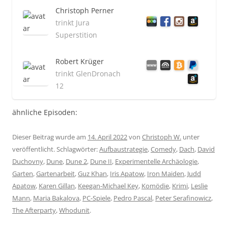
Christoph Perner
trinkt Jura
Superstition
Robert Krüger
trinkt GlenDronach
12
ähnliche Episoden:
Dieser Beitrag wurde am
14. April 2022
von
Christoph W.
unter
veröffentlicht. Schlagwörter:
Aufbaustrategie
,
Comedy
,
Dach
,
David
Duchovny
,
Dune
,
Dune 2
,
Dune II
,
Experimentelle Archäologie
,
Garten
,
Gartenarbeit
,
Guz Khan
,
Iris Apatow
,
Iron Maiden
,
Judd
Apatow
,
Karen Gillan
,
Keegan-Michael Key
,
Komödie
,
Krimi
,
Leslie
Mann
,
Maria Bakalova
,
PC-Spiele
,
Pedro Pascal
,
Peter Serafinowicz
,
The Afterparty
,
Whodunit
.