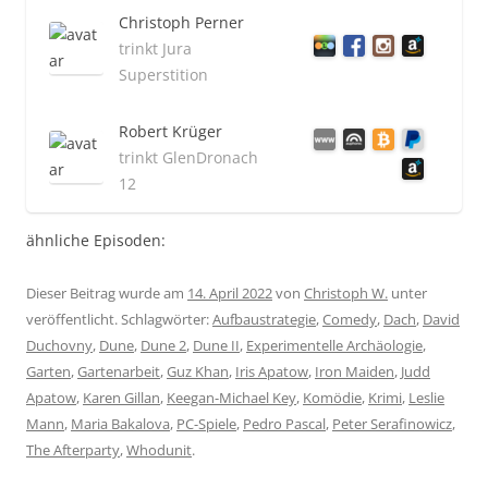
Christoph Perner
trinkt Jura
Superstition
Robert Krüger
trinkt GlenDronach
12
ähnliche Episoden:
Dieser Beitrag wurde am
14. April 2022
von
Christoph W.
unter
veröffentlicht. Schlagwörter:
Aufbaustrategie
,
Comedy
,
Dach
,
David
Duchovny
,
Dune
,
Dune 2
,
Dune II
,
Experimentelle Archäologie
,
Garten
,
Gartenarbeit
,
Guz Khan
,
Iris Apatow
,
Iron Maiden
,
Judd
Apatow
,
Karen Gillan
,
Keegan-Michael Key
,
Komödie
,
Krimi
,
Leslie
Mann
,
Maria Bakalova
,
PC-Spiele
,
Pedro Pascal
,
Peter Serafinowicz
,
The Afterparty
,
Whodunit
.