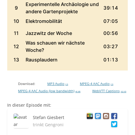
Download:
MP3 Audio
MPEG-4 AAC Audio
0 B
0 B
MPEG-4 AAC Audio (low bandwidth)
WebVTT Captions
46 MB
162 KB
In dieser Episode mit:
Stefan Giesbert
trinkt Gengroni