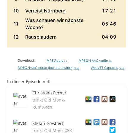
Download:
MP3 Audio
MPEG-4 AAC Audio
0 B
0 B
MPEG-4 AAC Audio (low bandwidth)
WebVTT Captions
51 MB
180 KB
In dieser Episode mit:
Christoph Perner
trinkt Old Monk-
Rum&Port
Stefan Giesbert
trinkt Old Monk XXX