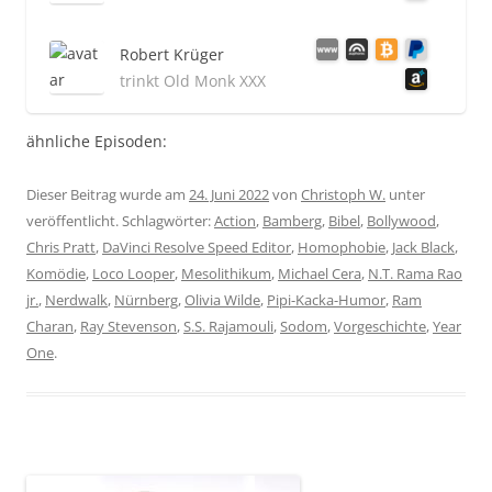
Robert Krüger
trinkt Old Monk XXX
ähnliche Episoden:
Dieser Beitrag wurde am
24. Juni 2022
von
Christoph W.
unter
veröffentlicht. Schlagwörter:
Action
,
Bamberg
,
Bibel
,
Bollywood
,
Chris Pratt
,
DaVinci Resolve Speed Editor
,
Homophobie
,
Jack Black
,
Komödie
,
Loco Looper
,
Mesolithikum
,
Michael Cera
,
N.T. Rama Rao
jr.
,
Nerdwalk
,
Nürnberg
,
Olivia Wilde
,
Pipi-Kacka-Humor
,
Ram
Charan
,
Ray Stevenson
,
S.S. Rajamouli
,
Sodom
,
Vorgeschichte
,
Year
One
.