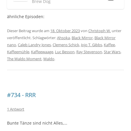
Brew Dog
ähnliche Episoden:
Dieser Beitrag wurde am
18. Oktober 2023
von
Christoph W.
unter
veröffentlicht. Schlagwörter:
Ahsoka
,
Black Mirror
,
Black Mirror
nano
,
Caleb Landry Jones
,
Clemens Schick
,
Jojo T. Gibbs
,
Kaffee
,
Kaffeemühle
,
Kaffeewaage
,
Luc Besson
,
Ray Stevenson
,
Star Wars
,
The Waldo Moment
,
Waldo
.
#734 - RRR
1 Antwort
Bunte Tänze sind nicht Alles,…