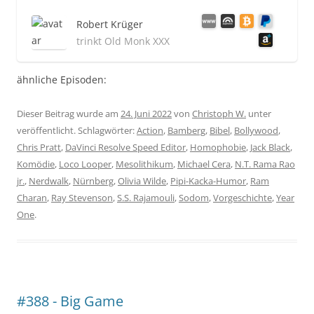
Robert Krüger
trinkt Old Monk XXX
ähnliche Episoden:
Dieser Beitrag wurde am
24. Juni 2022
von
Christoph W.
unter
veröffentlicht. Schlagwörter:
Action
,
Bamberg
,
Bibel
,
Bollywood
,
Chris Pratt
,
DaVinci Resolve Speed Editor
,
Homophobie
,
Jack Black
,
Komödie
,
Loco Looper
,
Mesolithikum
,
Michael Cera
,
N.T. Rama Rao
jr.
,
Nerdwalk
,
Nürnberg
,
Olivia Wilde
,
Pipi-Kacka-Humor
,
Ram
Charan
,
Ray Stevenson
,
S.S. Rajamouli
,
Sodom
,
Vorgeschichte
,
Year
One
.
#388 - Big Game