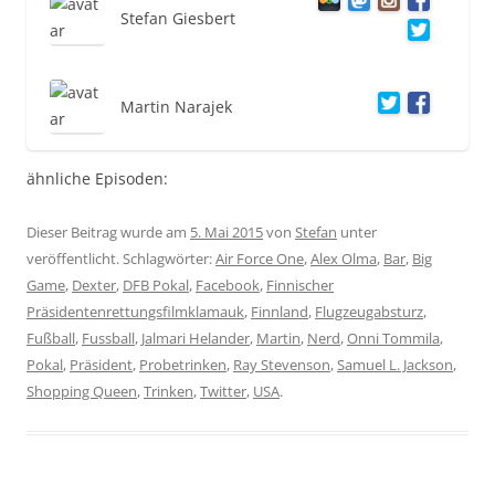
Stefan Giesbert
Martin Narajek
ähnliche Episoden:
Dieser Beitrag wurde am
5. Mai 2015
von
Stefan
unter
veröffentlicht. Schlagwörter:
Air Force One
,
Alex Olma
,
Bar
,
Big
Game
,
Dexter
,
DFB Pokal
,
Facebook
,
Finnischer
Präsidentenrettungsfilmklamauk
,
Finnland
,
Flugzeugabsturz
,
Fußball
,
Fussball
,
Jalmari Helander
,
Martin
,
Nerd
,
Onni Tommila
,
Pokal
,
Präsident
,
Probetrinken
,
Ray Stevenson
,
Samuel L. Jackson
,
Shopping Queen
,
Trinken
,
Twitter
,
USA
.