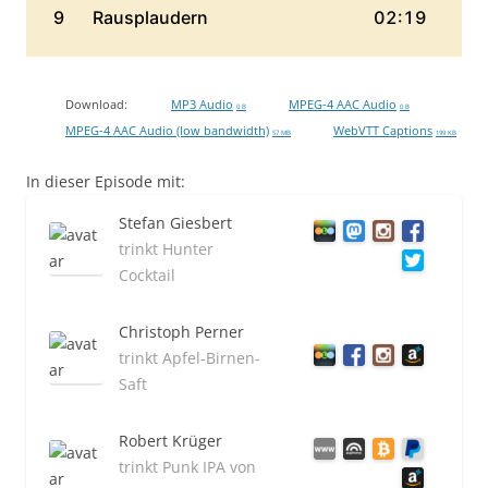
Download:
MP3 Audio
MPEG-4 AAC Audio
0 B
0 B
MPEG-4 AAC Audio (low bandwidth)
WebVTT Captions
57 MB
199 KB
In dieser Episode mit:
Stefan Giesbert
trinkt Hunter
Cocktail
Christoph Perner
trinkt Apfel-Birnen-
Saft
Robert Krüger
trinkt Punk IPA von