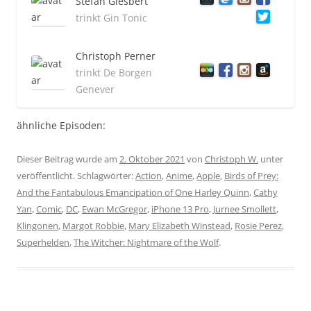
Stefan Giesbert
trinkt Gin Tonic
Christoph Perner
trinkt De Borgen
Genever
ähnliche Episoden:
Dieser Beitrag wurde am
2. Oktober 2021
von
Christoph W.
unter
veröffentlicht. Schlagwörter:
Action
,
Anime
,
Apple
,
Birds of Prey:
And the Fantabulous Emancipation of One Harley Quinn
,
Cathy
Yan
,
Comic
,
DC
,
Ewan McGregor
,
iPhone 13 Pro
,
Jurnee Smollett
,
Klingonen
,
Margot Robbie
,
Mary Elizabeth Winstead
,
Rosie Perez
,
Superhelden
,
The Witcher: Nightmare of the Wolf
.