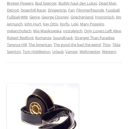
Broken Flowers
,
Bud Spencer
,
Buddy haut den Lukas
,
Dead Man
,
Detroit
,
Downhill Racer
,
Drogentrip
,
Fan
,
Flimmerfreunde
,
Fussball
,
Fußball-WM
,
Genre
,
George Clooney
,
Griechenland
,
hypnotisch
,
Jim
Jarmusch
,
John Hurt
,
Kay Otto
,
Korfu
,
Loki
,
Mary Poppins
,
melancholisch
,
Mia Wasikowska
,
nostalgisch
,
Only Lovers Left Alive
,
Robert Redford
,
Romanze
,
Soundtrack
,
Stranger Than Paradise
,
Terence Hill
,
The American
,
The good the bad the weird
,
Thor
,
Tilda
Swinton
,
Tom Hiddleston
,
Urlaub
,
Vampir
,
Weltmeister
,
Western
.