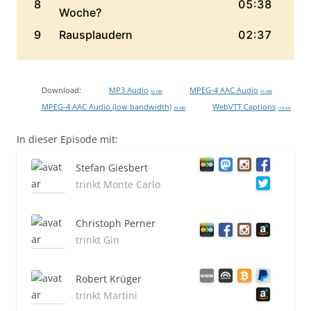
Download:
MP3 Audio
MPEG-4 AAC Audio
53 MB
55 MB
MPEG-4 AAC Audio (low bandwidth)
WebVTT Captions
28 MB
119 KB
In dieser Episode mit:
Stefan Giesbert
trinkt Monte Carlo
Christoph Perner
trinkt Gin
Robert Krüger
trinkt Martini