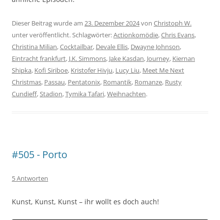
Dieser Beitrag wurde am
23. Dezember 2024
von
Christoph W.
unter veröffentlicht. Schlagwörter:
Actionkomödie
,
Chris Evans
,
Christina Milian
,
Cocktailbar
,
Devale Ellis
,
Dwayne Johnson
,
Eintracht frankfurt
,
J.K. Simmons
,
Jake Kasdan
,
Journey
,
Kiernan
Shipka
,
Kofi Siriboe
,
Kristofer Hivju
,
Lucy Liu
,
Meet Me Next
Christmas
,
Passau
,
Pentatonix
,
Romantik
,
Romanze
,
Rusty
Cundieff
,
Stadion
,
Tymika Tafari
,
Weihnachten
.
#505 - Porto
5 Antworten
Kunst, Kunst, Kunst – ihr wollt es doch auch!