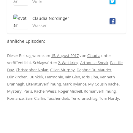
Wein
Claudia Nördinger
Wasser
ähnliche Episoden:
Dieser Beitrag wurde am
15. August 2017
von
Claudia
unter
veröffentlicht. Schlagwörter:
2. Weltkrieg
,
Arthouse-Sneak
,
Bastille
Day
,
Christopher Nolan
,
Cilian Murphy
,
Daphne Du Maurier
,
Dünkirchen
,
Dunkirk
,
Harmonie
,
Iain Glen
,
Idris Elba
,
Kenneth
Brannagh
,
Literaturverfilmung
,
Mark Rylance
,
My Cousin Rachel
,
Mystery
,
Paris
,
Rachel Weisz
,
Roger Michell
,
Romanverfilmung
,
Romanze
,
Sam Claflin
,
Taschendieb
,
Terroranschlag
,
Tom Hardy
.