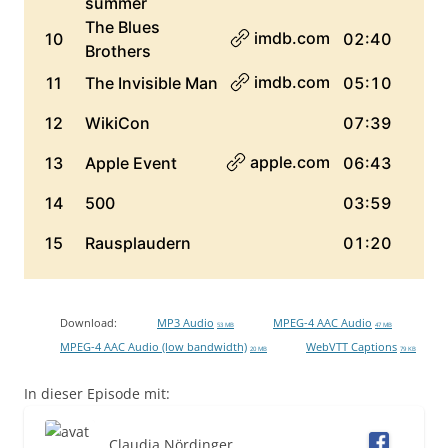
Download:
MP3 Audio
MPEG-4 AAC Audio
53 MB
47 MB
MPEG-4 AAC Audio (low bandwidth)
WebVTT Captions
20 MB
79 KB
In dieser Episode mit:
Claudia Nördinger