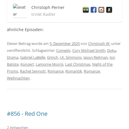
Christoph Perner
trinkt Radler
ähnliche Episoden:
Dieser Beitrag wurde am
5. Dezember 2025
von
Christoph W.
unter
veröffentlicht. Schlagwörter:
Comedy
,
Cory Michael Smith
,
Doku
,
Drama
,
Gabriel LaBelle
,
Grinch
,
J.K. Simmons
,
Jason Reitman
,
Jon
Batiste
,
Konzert
,
Lamorne Morris
,
Last Christmas
,
Night of the
Proms
,
Rachel Sennott
,
Romance
,
Romantik
,
Romanze
,
Weihnachten
.
#856 - Red One
2 Antworten