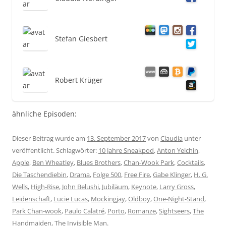
Stefan Giesbert
Robert Krüger
ähnliche Episoden:
Dieser Beitrag wurde am
13. September 2017
von
Claudia
unter
veröffentlicht. Schlagwörter:
10 Jahre Sneakpod
,
Anton Yelchin
,
Apple
,
Ben Wheatley
,
Blues Brothers
,
Chan-Wook Park
,
Cocktails
,
Die Taschendiebin
,
Drama
,
Folge 500
,
Free Fire
,
Gabe Klinger
,
H. G.
Wells
,
High-Rise
,
John Belushi
,
Jubiläum
,
Keynote
,
Larry Gross
,
Leidenschaft
,
Lucie Lucas
,
Mockingjay
,
Oldboy
,
One-Night-Stand
,
Park Chan-wook
,
Paulo Calatré
,
Porto
,
Romanze
,
Sightseers
,
The
Handmaiden
,
The Invisible Man
.