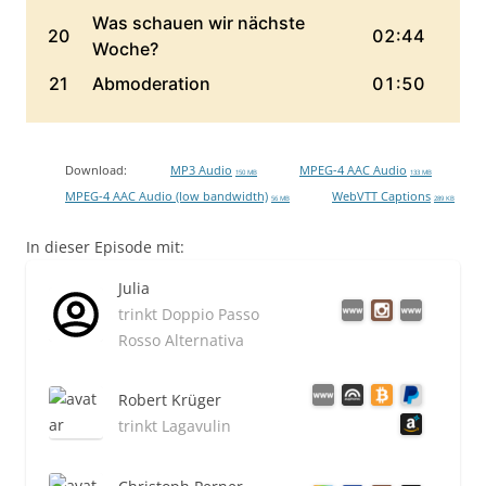
Download:
MP3 Audio
MPEG-4 AAC Audio
150 MB
133 MB
MPEG-4 AAC Audio (low bandwidth)
WebVTT Captions
56 MB
289 KB
In dieser Episode mit:
Julia
trinkt Doppio Passo
Rosso Alternativa
Robert Krüger
trinkt Lagavulin