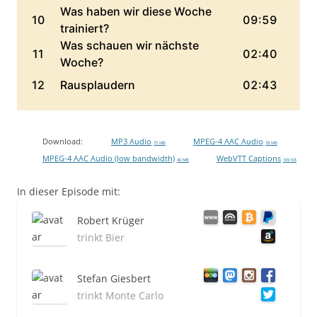
Download:
MP3 Audio
MPEG-4 AAC Audio
75 MB
78 MB
MPEG-4 AAC Audio (low bandwidth)
WebVTT Captions
40 MB
169 KB
In dieser Episode mit:
Robert Krüger
trinkt Bier
Stefan Giesbert
trinkt Monte Carlo