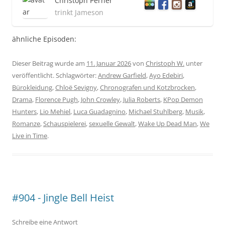
Christoph Perner
trinkt Jameson
ähnliche Episoden:
Dieser Beitrag wurde am
11. Januar 2026
von
Christoph W.
unter
veröffentlicht. Schlagwörter:
Andrew Garfield
,
Ayo Edebiri
,
Bürokleidung
,
Chloë Sevigny
,
Chronografen und Kotzbrocken
,
Drama
,
Florence Pugh
,
John Crowley
,
Julia Roberts
,
KPop Demon
Hunters
,
Lio Mehiel
,
Luca Guadagnino
,
Michael Stuhlberg
,
Musik
,
Romanze
,
Schauspielerei
,
sexuelle Gewalt
,
Wake Up Dead Man
,
We
Live in Time
.
#904 - Jingle Bell Heist
Schreibe eine Antwort