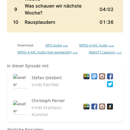
Download:
MP3 Audio
MPEG-4 AAC Audio
60 MB
63 MB
MPEG-4 AAC Audio (low bandwidth)
WebVTT Captions
33 MB
115 KB
In dieser Episode mit:
Stefan Giesbert
trinkt Eierlikör
Christoph Perner
trinkt Krampus-
Kümmel
ähnliche Episoden: