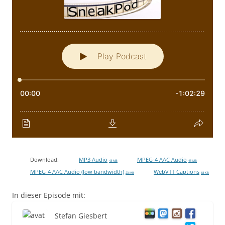
Download:
MP3 Audio
MPEG-4 AAC Audio
43 MB
45 MB
MPEG-4 AAC Audio (low bandwidth)
WebVTT Captions
23 MB
68 KB
In dieser Episode mit:
Stefan Giesbert