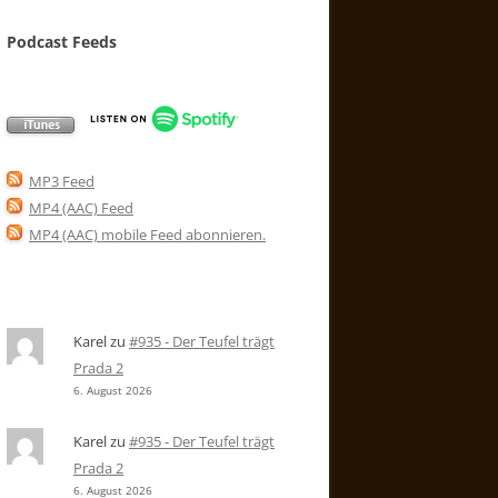
Podcast Feeds
MP3 Feed
MP4 (AAC) Feed
MP4 (AAC) mobile Feed abonnieren
.
Karel
zu
#935 - Der Teufel trägt
Prada 2
6. August 2026
Karel
zu
#935 - Der Teufel trägt
Prada 2
6. August 2026