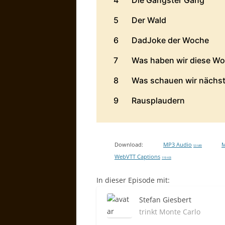
Download:
MP3 Audio
M
53 MB
WebVTT Captions
119 KB
In dieser Episode mit:
Stefan Giesbert
trinkt Monte Carlo