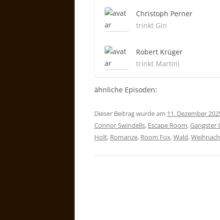
Christoph Perner
trinkt Gin
Robert Krüger
trinkt Martini
ähnliche Episoden:
Dieser Beitrag wurde am
11. Dezember 202
Connor Swindells
,
Escape Room
,
Gangster 
Holt
,
Romanze
,
Room Fox
,
Wald
,
Weihnach