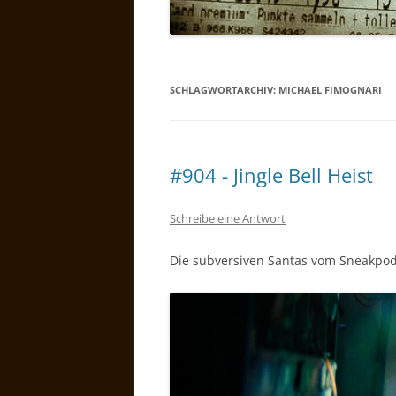
SCHLAGWORTARCHIV:
MICHAEL FIMOGNARI
#904 - Jingle Bell Heist
Schreibe eine Antwort
Die subversiven Santas vom Sneakpo