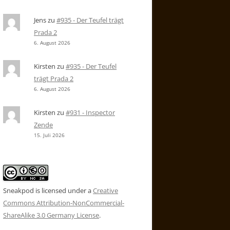
Jens
zu
#935 - Der Teufel trägt
Prada 2
6. August 2026
Kirsten
zu
#935 - Der Teufel
trägt Prada 2
6. August 2026
Kirsten
zu
#931 - Inspector
Zende
15. Juli 2026
Sneakpod is licensed under a
Creative
Commons Attribution-NonCommercial-
ShareAlike 3.0 Germany License
.