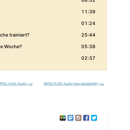
PEG-4 AAC Audio
MPEG-4 AAC Audio (low bandwidth)
55 MB
28 MB