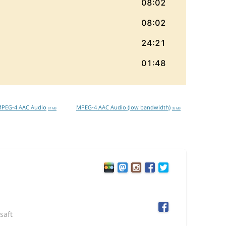
PEG-4 AAC Audio
MPEG-4 AAC Audio (low bandwidth)
67 MB
35 MB
saft