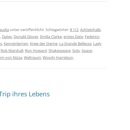
audia
unter veröffentlicht. Schlagwörter:
8 1/2
,
Achteinhalb
,
o
,
Dates
,
Donald Glover
,
Emilia Clarke
,
erstes Date
,
Federico
is
,
Kennenlernen
,
Krieg der Sterne
,
La Grande Bellezza
,
Lady
,
Rob Marshall
,
Ron Howard
,
Shakespeare
,
Solo
,
Space-
rn von Nizza
,
Weltraum
,
Woody Harrelson
.
Trip ihres Lebens