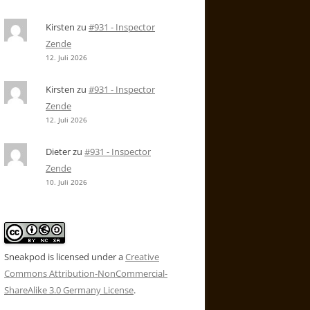
Kirsten
zu
#931 - Inspector
Zende
12. Juli 2026
Kirsten
zu
#931 - Inspector
Zende
12. Juli 2026
Dieter
zu
#931 - Inspector
Zende
10. Juli 2026
Sneakpod is licensed under a
Creative
Commons Attribution-NonCommercial-
ShareAlike 3.0 Germany License
.