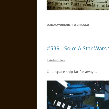
SCHLAGWORTARCHIV:
CHICAGO
#539 - Solo: A Star Wars 
4 Antworten
On a space ship far far away …