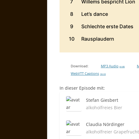
Download:
MP3 Audio
M
64 MB
WebVTT Captions
106 KB
In dieser Episode mit:
Stefan Giesbert
alkoholfreies Bier
Claudia Nördinger
alkoholfreier Grapefrucht