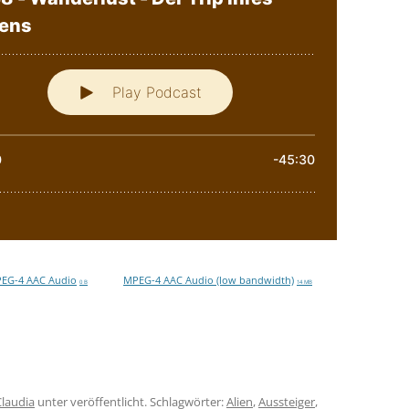
EG-4 AAC Audio
MPEG-4 AAC Audio (low bandwidth)
0 B
14 MB
Claudia
unter veröffentlicht. Schlagwörter:
Alien
,
Aussteiger
,