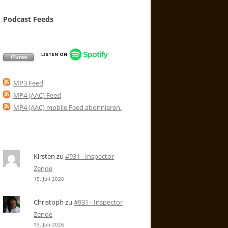
Podcast Feeds
MP3 Feed
MP4 (AAC) Feed
MP4 (AAC) mobile Feed abonnieren
.
Kirsten
zu
#931 - Inspector
Zende
15. Juli 2026
Christoph
zu
#931 - Inspector
Zende
13. Juli 2026