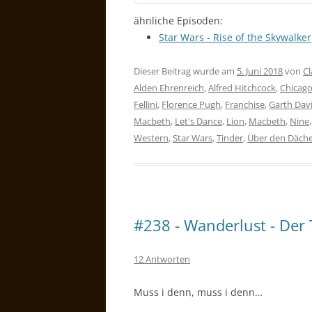
ähnliche Episoden:
Star Wars - Rise of the Skywalker
Dieser Beitrag wurde am
5. Juni 2018
von
Cl
Alden Ehrenreich
,
Alfred Hitchcock
,
Chicag
Fellini
,
Florence Pugh
,
Franchise
,
Garth Dav
Macbeth
,
Let's Dance
,
Lion
,
Macbeth
,
Nine
Western
,
Star Wars
,
Tinder
,
Über den Däche
#238 - Wanderlust - Der 
12 Antworten
Muss i denn, muss i denn…