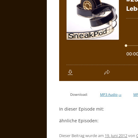
Download:
MP3 Audio
MP
0 B
In dieser Episode mit:
ähnliche Episoden:
Dieser Beitrag wurde am
19. Juni 2012
von