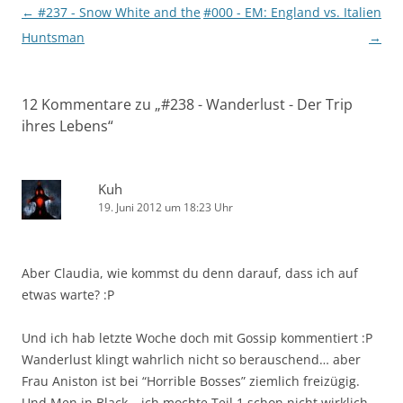
Beitragsnavigation
←
#237 - Snow White and the
#000 - EM: England vs. Italien
Huntsman
→
12 Kommentare zu „
#238 - Wanderlust - Der Trip
ihres Lebens
“
Kuh
19. Juni 2012 um 18:23 Uhr
Aber Claudia, wie kommst du denn darauf, dass ich auf
etwas warte? :P
Und ich hab letzte Woche doch mit Gossip kommentiert :P
Wanderlust klingt wahrlich nicht so berauschend… aber
Frau Aniston ist bei “Horrible Bosses” ziemlich freizügig.
Und Men in Black… ich mochte Teil 1 schon nicht wirklich