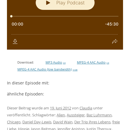
Download:
MP3 Audio
MPEG-4 AAC Audio
0 B
0 B
MPEG-4 AAC Audio (low bandwidth)
14 MB
In dieser Episode mit:
ähnliche Episoden:
Dieser Beitrag wurde am
19. Juni 2012
von
Claudia
unter
veröffentlicht. Schlagwörter:
Alien
,
Aussteiger
,
Baz Luhrmann
,
Chicago
,
Daniel Day-Lewis
,
David Wain
,
Der Trip ihres Lebens
,
freie
Liebe
,
Hippie
,
Jason Reitman
,
Jennifer Aniston
,
Justin Theroux
,