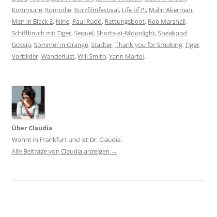
Kommune
,
Komödie
,
Kurzfilmfestival
,
Life of Pi
,
Malin Akerman
,
Men in Black 3
,
Nine
,
Paul Rudd
,
Rettungsboot
,
Rob Marshall
,
Schiffbruch mit Tiger
,
Sequel
,
Shorts-at-Moonlight
,
Sneakpod
Gossip
,
Sommer in Orange
,
Städter
,
Thank you for Smoking
,
Tiger
,
Vorbilder
,
Wanderlust
,
Will Smith
,
Yann Martel
.
Über Claudia
Wohnt in Frankfurt und ist Dr. Claudia.
Alle Beiträge von Claudia anzeigen
→