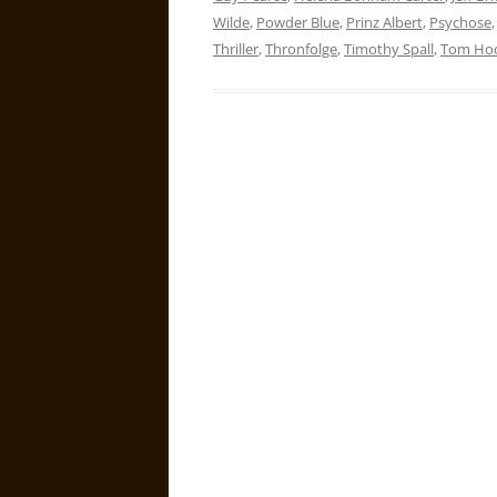
Wilde
,
Powder Blue
,
Prinz Albert
,
Psychose
Thriller
,
Thronfolge
,
Timothy Spall
,
Tom Ho