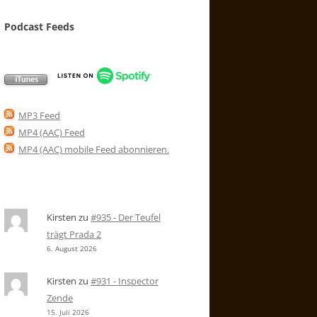
Podcast Feeds
MP3 Feed
MP4 (AAC) Feed
MP4 (AAC) mobile Feed abonnieren
.
Kirsten
zu
#935 - Der Teufel
trägt Prada 2
6. August 2026
Kirsten
zu
#931 - Inspector
Zende
15. Juli 2026