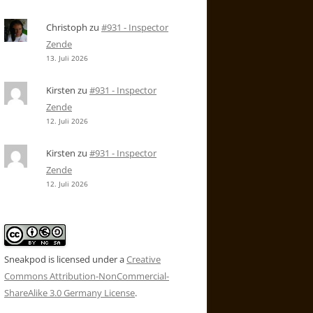
Christoph
zu
#931 - Inspector
Zende
13. Juli 2026
Kirsten
zu
#931 - Inspector
Zende
12. Juli 2026
Kirsten
zu
#931 - Inspector
Zende
12. Juli 2026
Sneakpod is licensed under a
Creative
Commons Attribution-NonCommercial-
ShareAlike 3.0 Germany License
.