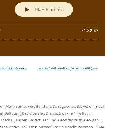
EG-4 AAC Audio
MPEG-4 AAC Audio (low bandwidth)
0 B
29 MB
on
Martin
unter veröffentlicht. Schlagwörter:
3d
,
Action
,
Black
er
,
Daftpunk
,
David Seidler
,
Drama
,
Dwayne "The Rock"
zabeth II.
,
Faster
,
Garrett Hedlund
,
Geoffrey Rush
,
George VI.
,
idges
,
Jessica Biel
,
Krieg
,
Michael Sheen
,
Natalie Portman
,
Olivia