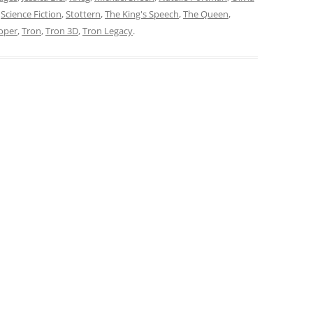
,
Science Fiction
,
Stottern
,
The King's Speech
,
The Queen
,
oper
,
Tron
,
Tron 3D
,
Tron Legacy
.