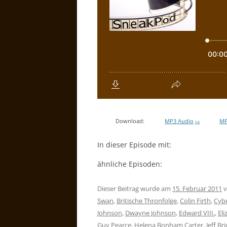
Download:
MP3 Audio
MP
0 B
In dieser Episode mit:
ähnliche Episoden:
Dieser Beitrag wurde am
15. Februar 2011
v
Swan
,
Britische Thronfolge
,
Colin Firth
,
Cyb
Johnson
,
Dwayne Johnson
,
Edward VIII.
,
Eli
Guy Pearce
,
Helena Bonham Carter
,
Jeff Br