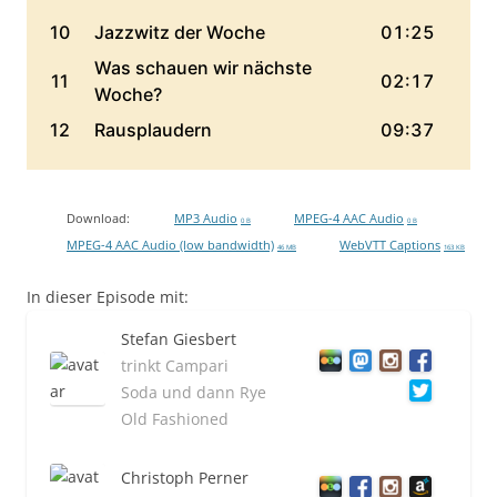
Download:
MP3 Audio
MPEG-4 AAC Audio
0 B
0 B
MPEG-4 AAC Audio (low bandwidth)
WebVTT Captions
46 MB
163 KB
In dieser Episode mit:
Stefan Giesbert
trinkt Campari
Soda und dann Rye
Old Fashioned
Christoph Perner