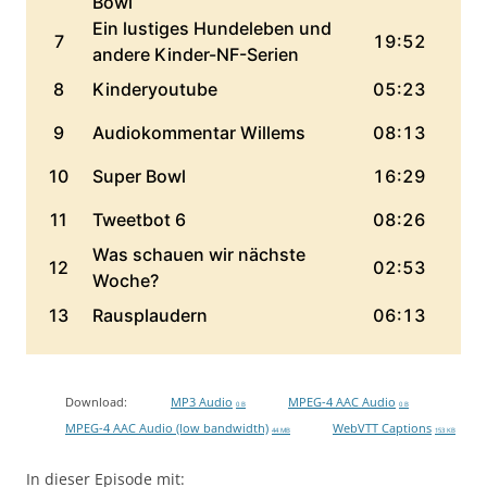
Download:
MP3 Audio
MPEG-4 AAC Audio
0 B
0 B
MPEG-4 AAC Audio (low bandwidth)
WebVTT Captions
44 MB
153 KB
In dieser Episode mit: