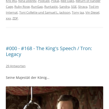
Kris Wu
,
Nina Dobrev
,
Podcast
,
Pokal
,
Red Oaks
,
Return of Xander
Cage
,
Ruby Rose
,
RunGap
,
Runtastic
,
Sandra
,
SGE
,
Strava
,
Tod im
Internat
,
Toni Collette und Samuel L. Jackson
,
Tony Jaa
,
Vin Diesel
,
xxx
,
ZDF
.
#000 - #168 - The King's Speech / Tron:
Legacy
29 Antworten
Seine Majestät der König…