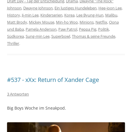
Draft Day - Tag der Entscheidung
,
Drama
,
Dwayne "The Rock"
Johnson
,
Dwayne Johnson
,
Ein lustiges Hundeleben
,
Hee-joon Lee
,
History
,
Ji-min Lee
,
Kinderserien
,
Korea
,
Lee Byung-Hun
,
Malibu
,
Matt Brody
,
Mickey Mouse
,
Min-ho Woo
,
Minions
,
Netflix
,
Oona
und Baba
,
Pamela Anderson
,
Paw Patrol
,
Peppa Pig
,
Politik
,
Südkorea
,
Sung-min Lee
,
Superbowl
,
Thomas & seine Freunde
,
Thriller
.
#537 - xXx: Return of Xander Cage
3 Antworten
Big Boys Woche im Sneakpod.