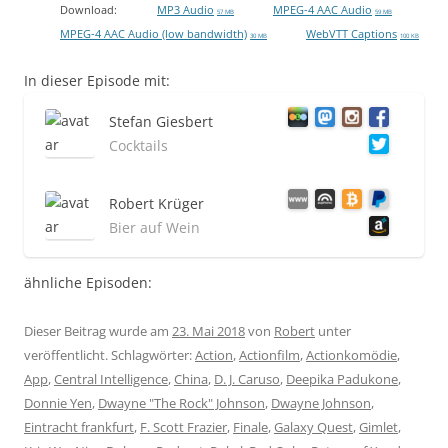
Download:
MP3 Audio
MPEG-4 AAC Audio
57 MB
59 MB
MPEG-4 AAC Audio (low bandwidth)
WebVTT Captions
30 MB
100 KB
In dieser Episode mit:
Stefan Giesbert
Cocktails
Robert Krüger
Bier auf Wein
ähnliche Episoden:
Dieser Beitrag wurde am
23. Mai 2018
von
Robert
unter
veröffentlicht. Schlagwörter:
Action
,
Actionfilm
,
Actionkomödie
,
App
,
Central Intelligence
,
China
,
D. J. Caruso
,
Deepika Padukone
,
Donnie Yen
,
Dwayne "The Rock" Johnson
,
Dwayne Johnson
,
Eintracht frankfurt
,
F. Scott Frazier
,
Finale
,
Galaxy Quest
,
Gimlet
,