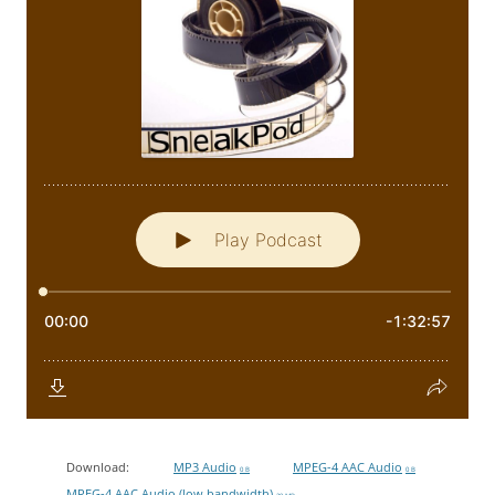
Download:
MP3 Audio
MPEG-4 AAC Audio
0 B
0 B
MPEG-4 AAC Audio (low bandwidth)