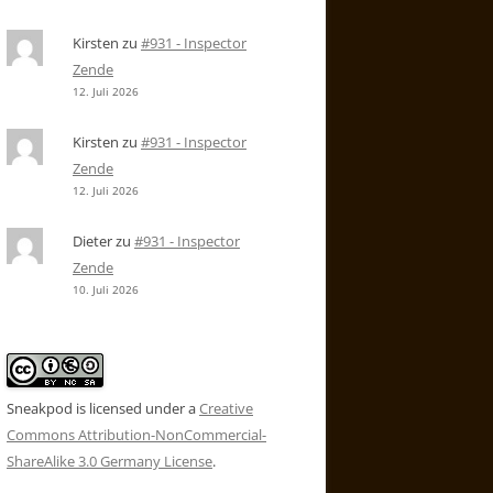
Kirsten
zu
#931 - Inspector
Zende
12. Juli 2026
Kirsten
zu
#931 - Inspector
Zende
12. Juli 2026
Dieter
zu
#931 - Inspector
Zende
10. Juli 2026
Sneakpod is licensed under a
Creative
Commons Attribution-NonCommercial-
ShareAlike 3.0 Germany License
.