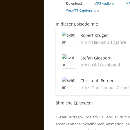
Download:
MP3 Audio
MP
0 B
WebVTT Captions
153 KB
In dieser Episode mit:
Robert Krüger
trinkt Hakushu 12 Jahre
Stefan Giesbert
trinkt Old Fashioned
Christoph Perner
trinkt The Famous Grous
ähnliche Episoden:
Dieser Beitrag wurde am
10. Februar 2021
v
amerikanischer Scheißdreck
,
Animation
,
ba