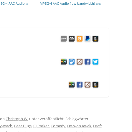
EG-4 AAC Audio
MPEG-4 AAC Audio (low bandwidth)
0 B
44 MB
e
on
Christoph W.
unter veröffentlicht. Schlagwörter:
ywatch
,
Beat Bugs
,
CJ Parker
,
Comedy
,
Do-won Kwak
,
Draft