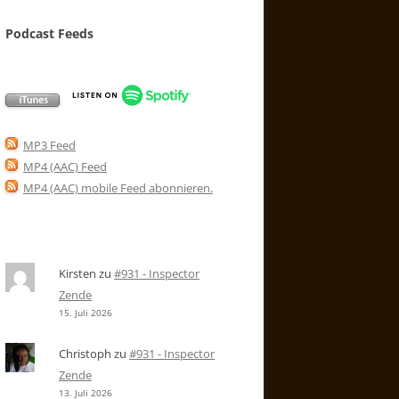
Podcast Feeds
MP3 Feed
MP4 (AAC) Feed
MP4 (AAC) mobile Feed abonnieren
.
Kirsten
zu
#931 - Inspector
Zende
15. Juli 2026
Christoph
zu
#931 - Inspector
Zende
13. Juli 2026