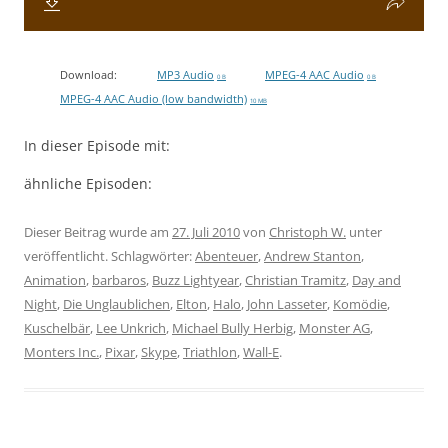
Download:
MP3 Audio
MPEG-4 AAC Audio
0 B
0 B
MPEG-4 AAC Audio (low bandwidth)
10 MB
In dieser Episode mit:
ähnliche Episoden:
Dieser Beitrag wurde am
27. Juli 2010
von
Christoph W.
unter
veröffentlicht. Schlagwörter:
Abenteuer
,
Andrew Stanton
,
Animation
,
barbaros
,
Buzz Lightyear
,
Christian Tramitz
,
Day and
Night
,
Die Unglaublichen
,
Elton
,
Halo
,
John Lasseter
,
Komödie
,
Kuschelbär
,
Lee Unkrich
,
Michael Bully Herbig
,
Monster AG
,
Monters Inc.
,
Pixar
,
Skype
,
Triathlon
,
Wall-E
.