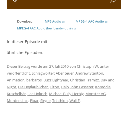
Download:
MP3 Audio
MPEG-4 AAC Audio
0 B
0 B
MPEG-4 AAC Audio (low bandwidth)
10 MB
In dieser Episode mit:
ähnliche Episoden:
Dieser Beitrag wurde am
27. Juli 2010
von
Christoph W.
unter
veröffentlicht. Schlagwörter:
Abenteuer
,
Andrew Stanton
,
Animation
,
barbaros
,
Buzz Lightyear
,
Christian Tramitz
,
Day and
Night
,
Die Unglaublichen
,
Elton
,
Halo
,
John Lasseter
,
Komödie
,
Kuschelbär
,
Lee Unkrich
,
Michael Bully Herbig
,
Monster AG
,
Monters Inc.
,
Pixar
,
Skype
,
Triathlon
,
Wall-E
.