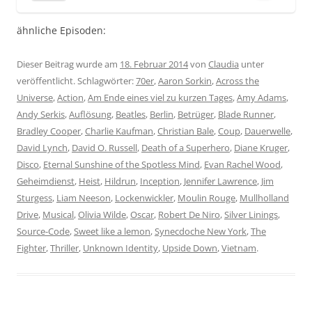
ähnliche Episoden:
Dieser Beitrag wurde am
18. Februar 2014
von
Claudia
unter
veröffentlicht. Schlagwörter:
70er
,
Aaron Sorkin
,
Across the
Universe
,
Action
,
Am Ende eines viel zu kurzen Tages
,
Amy Adams
,
Andy Serkis
,
Auflösung
,
Beatles
,
Berlin
,
Betrüger
,
Blade Runner
,
Bradley Cooper
,
Charlie Kaufman
,
Christian Bale
,
Coup
,
Dauerwelle
,
David Lynch
,
David O. Russell
,
Death of a Superhero
,
Diane Kruger
,
Disco
,
Eternal Sunshine of the Spotless Mind
,
Evan Rachel Wood
,
Geheimdienst
,
Heist
,
Hildrun
,
Inception
,
Jennifer Lawrence
,
Jim
Sturgess
,
Liam Neeson
,
Lockenwickler
,
Moulin Rouge
,
Mullholland
Drive
,
Musical
,
Olivia Wilde
,
Oscar
,
Robert De Niro
,
Silver Linings
,
Source-Code
,
Sweet like a lemon
,
Synecdoche New York
,
The
Fighter
,
Thriller
,
Unknown Identity
,
Upside Down
,
Vietnam
.