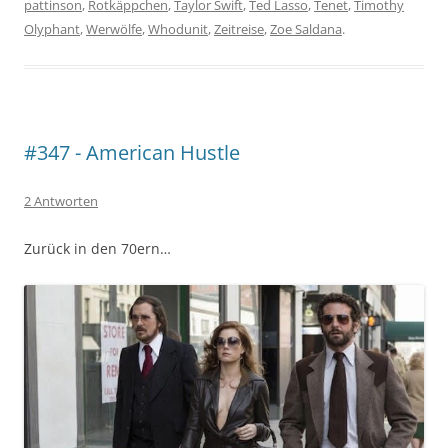
pattinson
,
Rotkäppchen
,
Taylor Swift
,
Ted Lasso
,
Tenet
,
Timothy
Olyphant
,
Werwölfe
,
Whodunit
,
Zeitreise
,
Zoe Saldana
.
#347 - American Hustle
2 Antworten
Zurück in den 70ern…