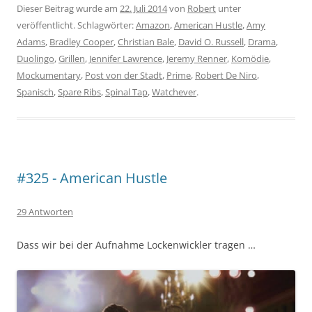
Dieser Beitrag wurde am
22. Juli 2014
von
Robert
unter
veröffentlicht. Schlagwörter:
Amazon
,
American Hustle
,
Amy
Adams
,
Bradley Cooper
,
Christian Bale
,
David O. Russell
,
Drama
,
Duolingo
,
Grillen
,
Jennifer Lawrence
,
Jeremy Renner
,
Komödie
,
Mockumentary
,
Post von der Stadt
,
Prime
,
Robert De Niro
,
Spanisch
,
Spare Ribs
,
Spinal Tap
,
Watchever
.
#325 - American Hustle
29 Antworten
Dass wir bei der Aufnahme Lockenwickler tragen …