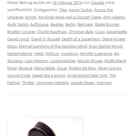
Dieser Beitrag wurde am
18. Februar 2014
von
Claudia
unter
veröffentlicht. Schlagwörter:
70er
,
Aaron Sorkin
,
Across the
Universe
,
Action
,
Am Ende eines viel zu kurzen Tages
,
Amy Adams
,
Andy Serkis
,
Auflösung
,
Beatles
,
Berlin
,
Betrüger
,
Blade Runner
,
Bradley Cooper
,
Charlie Kaufman
,
Christian Bale
,
Coup
,
Dauerwelle
,
David Lynch
,
David O. Russell
,
Death of a Superhero
,
Diane Kruger
,
Disco
,
Eternal Sunshine of the Spotless Mind
,
Evan Rachel Wood
,
Geheimdienst
,
Heist
,
Hildrun
,
Inception
,
Jennifer Lawrence
,
Jim
Sturgess
,
Liam Neeson
,
Lockenwickler
,
Moulin Rouge
,
Mullholland
Drive
,
Musical
,
Olivia Wilde
,
Oscar
,
Robert De Niro
,
Silver Linings
,
Source-Code
,
Sweet like a lemon
,
Synecdoche New York
,
The
Fighter
,
Thriller
,
Unknown Identity
,
Upside Down
,
Vietnam
.