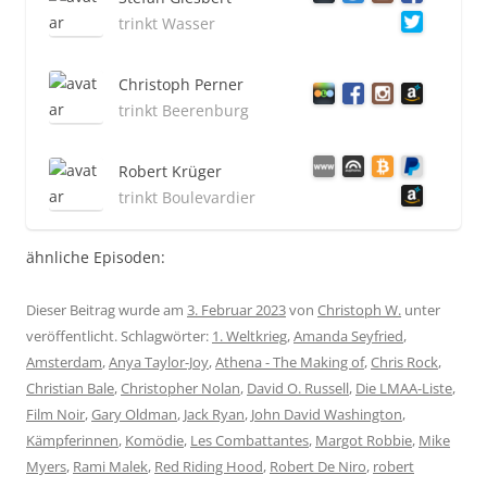
trinkt Wasser
Christoph Perner
trinkt Beerenburg
Robert Krüger
trinkt Boulevardier
ähnliche Episoden:
Dieser Beitrag wurde am
3. Februar 2023
von
Christoph W.
unter
veröffentlicht. Schlagwörter:
1. Weltkrieg
,
Amanda Seyfried
,
Amsterdam
,
Anya Taylor-Joy
,
Athena - The Making of
,
Chris Rock
,
Christian Bale
,
Christopher Nolan
,
David O. Russell
,
Die LMAA-Liste
,
Film Noir
,
Gary Oldman
,
Jack Ryan
,
John David Washington
,
Kämpferinnen
,
Komödie
,
Les Combattantes
,
Margot Robbie
,
Mike
Myers
,
Rami Malek
,
Red Riding Hood
,
Robert De Niro
,
robert