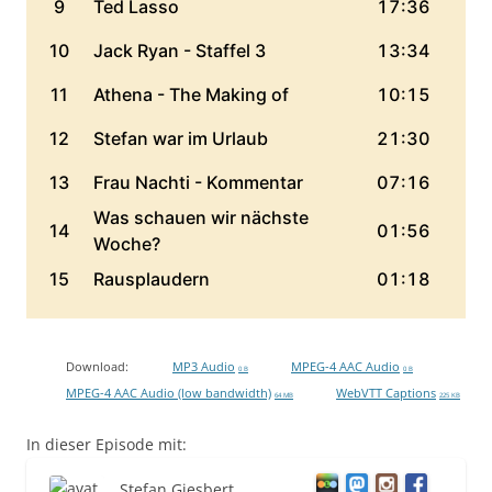
Download:
MP3 Audio
MPEG-4 AAC Audio
0 B
0 B
MPEG-4 AAC Audio (low bandwidth)
WebVTT Captions
64 MB
225 KB
In dieser Episode mit:
Stefan Giesbert