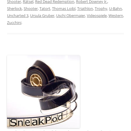
Shooter
,
Rätsel
,
Red Dead Redemption
,
Robert Downey Jr.
,
Sherlock
,
Shooter
,
Tatort
,
Thomas Loibl
,
Triathlon
,
Trophy
,
U-Bahn
,
Uncharted 3
,
Ursula Gruber
,
Uschi Obermaier
,
Videospiele
,
Western
,
Zucchini
.