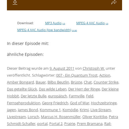
Download:
MP3 Audio
MPEG-4 AAC Audio
0 B
0 B
MPEG-4 AAC Audio (low bandwidth)
24 MB
In dieser Episode mit:
ähnliche Episoden:
Dieser Beitrag wurde am
9. August 2011
von
Christoph W.
unter
veröffentlicht. Schlagwörter:
007 - Ein Quantum Trost
,
Action
,
Amber Bongard
,
Bauer
,
Bilbo Beutlin
,
Brüste
,
Chat
,
Counter Strike
,
Das geteilte Glück
,
Das wilde Leben
,
Der Herr der Ringe
,
Der kleine
Hobbit
,
Der letzte Bulle
,
europäisch
,
Farmville
,
Feld
,
Fernsehproduktion
,
Georg Friedrich
,
God of War
,
Hochzeitsringe
,
jagen
,
James Bond
,
Kommune 1
,
Komödie
,
Krimi
,
Live-Stream
,
Livestream
,
Lorsch
,
Marcus H. Rosenmüller
,
Oliver Korittke
,
Petra
Schmidt-Schaller
,
portal
,
Portal 2
,
Prairie
,
Prem Bramana
,
Rail-