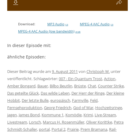
Download:
MP3 Audio
MPEG-4 AAC Audio
0 B
0 B
MPEG-4 AAC Audio (low bandwidth)
24 MB
In dieser Episode mit:
ähnliche Episoden:
Dieser Beitrag wurde am
9. August 2011
von
Christoph W.
unter
veröffentlicht. Schlagwörter:
007 - Ein Quantum Trost
,
Action
,
Amber Bongard
,
Bauer
,
Bilbo Beutlin
,
Brüste
,
Chat
,
Counter Strike
,
Das geteilte Glück
,
Das wilde Leben
,
Der Herr der Ringe
,
Der kleine
Hobbit
,
Der letzte Bulle
,
europäisch
,
Farmville
,
Feld
,
Fernsehproduktion
,
Georg Friedrich
,
God of War
,
Hochzeitsringe
,
jagen
,
James Bond
,
Kommune 1
,
Komödie
,
Krimi
,
Live-Stream
,
Livestream
,
Lorsch
,
Marcus H. Rosenmüller
,
Oliver Korittke
,
Petra
Schmidt-Schaller
,
portal
,
Portal 2
,
Prairie
,
Prem Bramana
,
Rail-