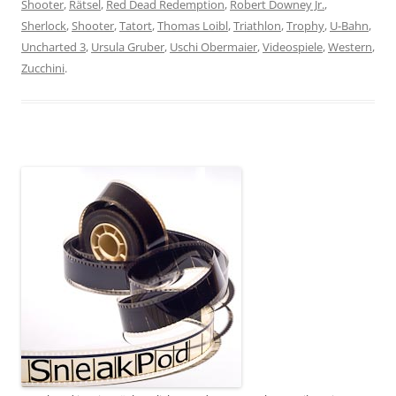
Shooter
,
Rätsel
,
Red Dead Redemption
,
Robert Downey Jr.
,
Sherlock
,
Shooter
,
Tatort
,
Thomas Loibl
,
Triathlon
,
Trophy
,
U-Bahn
,
Uncharted 3
,
Ursula Gruber
,
Uschi Obermaier
,
Videospiele
,
Western
,
Zucchini
.