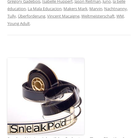
Grégory Gadebois
,
Isabelle Huppert
,
Jason Reitman
,
Juno
,
la belle
éducation
,
La Mala Educacion
,
Makers Mark
,
Marvin
,
Nachtnanny
,
Tully
,
Überforderung
,
Vincent Macaigne
,
Weltmeisterschaft
,
WM
,
Young Adult
.