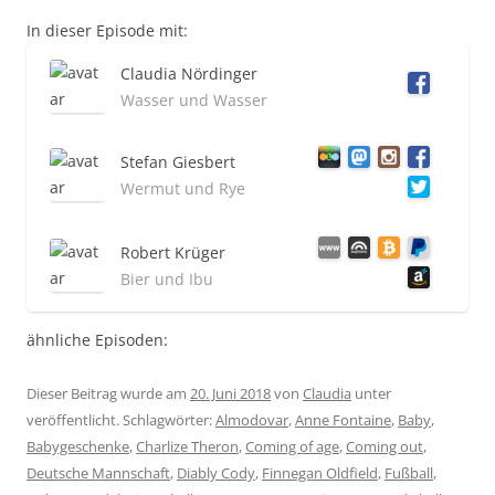
In dieser Episode mit:
Claudia Nördinger
Wasser und Wasser
Stefan Giesbert
Wermut und Rye
Robert Krüger
Bier und Ibu
ähnliche Episoden:
Dieser Beitrag wurde am
20. Juni 2018
von
Claudia
unter
veröffentlicht. Schlagwörter:
Almodovar
,
Anne Fontaine
,
Baby
,
Babygeschenke
,
Charlize Theron
,
Coming of age
,
Coming out
,
Deutsche Mannschaft
,
Diably Cody
,
Finnegan Oldfield
,
Fußball
,