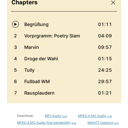
Download:
MP3 Audio
MPEG-4 AAC Audio
50 MB
52 MB
MPEG-4 AAC Audio (low bandwidth)
WebVTT Captions
28 MB
88 KB