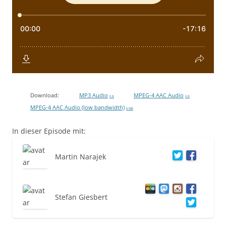
Download:
MP3 Audio
MPEG-4 AAC Audio
0 B
0 B
MPEG-4 AAC Audio (low bandwidth)
6 MB
In dieser Episode mit:
Martin Narajek
Stefan Giesbert