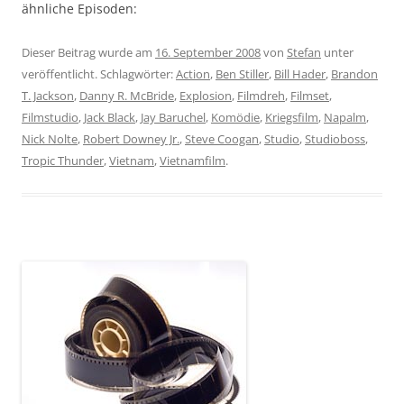
ähnliche Episoden:
Dieser Beitrag wurde am
16. September 2008
von
Stefan
unter
veröffentlicht. Schlagwörter:
Action
,
Ben Stiller
,
Bill Hader
,
Brandon
T. Jackson
,
Danny R. McBride
,
Explosion
,
Filmdreh
,
Filmset
,
Filmstudio
,
Jack Black
,
Jay Baruchel
,
Komödie
,
Kriegsfilm
,
Napalm
,
Nick Nolte
,
Robert Downey Jr.
,
Steve Coogan
,
Studio
,
Studioboss
,
Tropic Thunder
,
Vietnam
,
Vietnamfilm
.