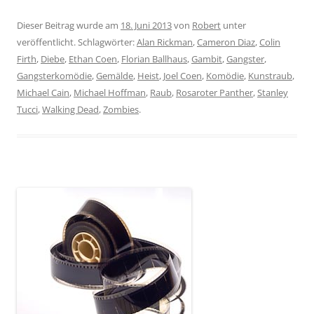
Dieser Beitrag wurde am
18. Juni 2013
von
Robert
unter
veröffentlicht. Schlagwörter:
Alan Rickman
,
Cameron Diaz
,
Colin
Firth
,
Diebe
,
Ethan Coen
,
Florian Ballhaus
,
Gambit
,
Gangster
,
Gangsterkomödie
,
Gemälde
,
Heist
,
Joel Coen
,
Komödie
,
Kunstraub
,
Michael Cain
,
Michael Hoffman
,
Raub
,
Rosaroter Panther
,
Stanley
Tucci
,
Walking Dead
,
Zombies
.