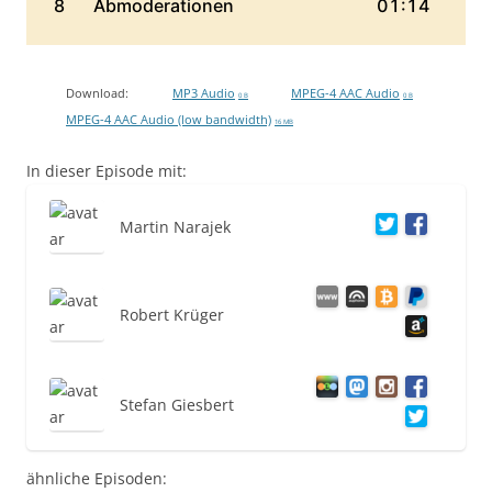
Download:
MP3 Audio
MPEG-4 AAC Audio
0 B
0 B
MPEG-4 AAC Audio (low bandwidth)
16 MB
In dieser Episode mit:
Martin Narajek
Robert Krüger
Stefan Giesbert
ähnliche Episoden: