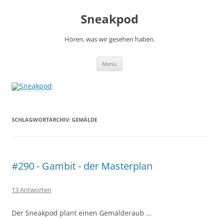
Zum
Inhalt
Sneakpod
springen
Hören, was wir gesehen haben.
Menü
SCHLAGWORTARCHIV:
GEMÄLDE
#290 - Gambit - der Masterplan
13 Antworten
Der Sneakpod plant einen Gemälderaub …