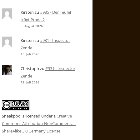
Kirsten
zu
#935 - Der Teufel
trägt Prada 2
6. August 2026
Kirsten
zu
#931 - Inspector
Zende
15. Juli 2026
Christoph
zu
#931 - Inspector
Zende
13. Juli 2026
Sneakpod is licensed under a
Creative
Commons Attribution-NonCommercial-
ShareAlike 3.0 Germany License
.