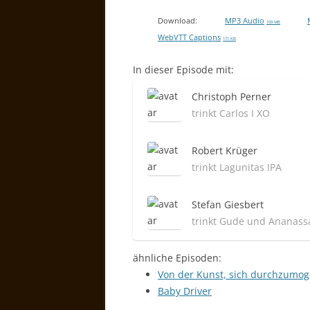
Download:
MP3 Audio
109 MB
WebVTT Captions
171 KB
In dieser Episode mit:
Christoph Perner
trinkt Carlos I XO
Robert Krüger
trinkt Lagunitas IPA
Stefan Giesbert
trinkt Gude und Ananass
ähnliche Episoden:
Von der Kunst, sich durchzumog
Baby Driver