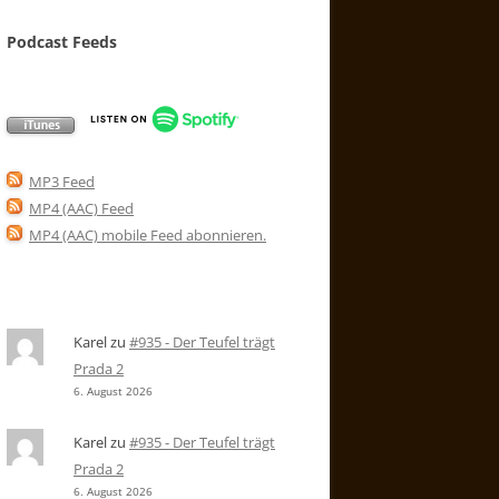
Podcast Feeds
MP3 Feed
MP4 (AAC) Feed
MP4 (AAC) mobile Feed abonnieren
.
Karel
zu
#935 - Der Teufel trägt
Prada 2
6. August 2026
Karel
zu
#935 - Der Teufel trägt
Prada 2
6. August 2026