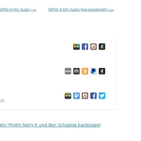
MPEG-4 AAC Audio
MPEG-4 AAC Audio (low bandwidth)
97 MB
42 MB
aft
eln [Pretty Mery K und Ben Schadow backstage]