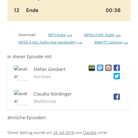
Download:
MP3 Audio
MPEG-4 AAC Audio
38 MB
40 MB
MPEG-4 AAC Audio (low bandwidth)
WebVTT Captions
21 MB
63 KB
In dieser Episode mit:
Stefan Giesbert
Nordsee
Claudia Nördinger
Weißensee
ähnliche Episoden:
Dieser Beitrag wurde am
24. Juli 2018
von
Claudia
unter