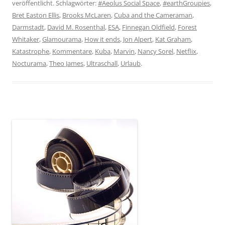
veröffentlicht. Schlagwörter:
#Aeolus Social Space
,
#earthGroupies
,
Bret Easton Ellis
,
Brooks McLaren
,
Cuba and the Cameraman
,
Darmstadt
,
David M. Rosenthal
,
ESA
,
Finnegan Oldfield
,
Forest
Whitaker
,
Glamourama
,
How it ends
,
Jon Alpert
,
Kat Graham
,
Katastrophe
,
Kommentare
,
Kuba
,
Marvin
,
Nancy Sorel
,
Netflix
,
Nocturama
,
Theo James
,
Ultraschall
,
Urlaub
.