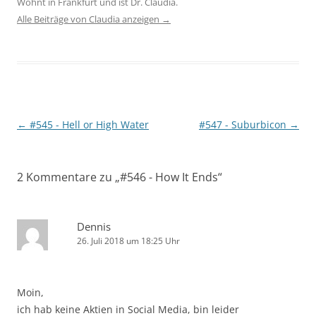
Wohnt in Frankfurt und ist Dr. Claudia.
Alle Beiträge von Claudia anzeigen
→
Beitragsnavigation
←
#545 - Hell or High Water
#547 - Suburbicon
→
2 Kommentare zu „
#546 - How It Ends
“
Dennis
26. Juli 2018 um 18:25 Uhr
Moin,
ich hab keine Aktien in Social Media, bin leider