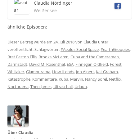
Claudia Nördinger
Weißensee
ähnliche Episoden:
Dieser Beitrag wurde am
24. Juli 2018
von
Claudia
unter
veröffentlicht. Schlagwörter:
#Aeolus Social Space
,
#earthGroupies
,
Bret Easton Ellis
,
Brooks McLaren
,
Cuba and the Cameraman
,
Darmstadt
,
David M. Rosenthal
,
ESA
,
Finnegan Oldfield
,
Forest
Whitaker
,
Glamourama
,
How it ends
,
Jon Alpert
,
Kat Graham
,
Katastrophe
,
Kommentare
,
Kuba
,
Marvin
,
Nancy Sorel
,
Netflix
,
Nocturama
,
Theo James
,
Ultraschall
,
Urlaub
.
Über Claudia