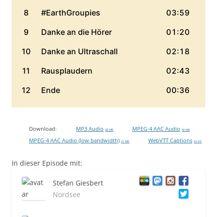
Download:
MP3 Audio
MPEG-4 AAC Audio
38 MB
40 MB
MPEG-4 AAC Audio (low bandwidth)
WebVTT Captions
21 MB
63 KB
In dieser Episode mit:
Stefan Giesbert
Nordsee