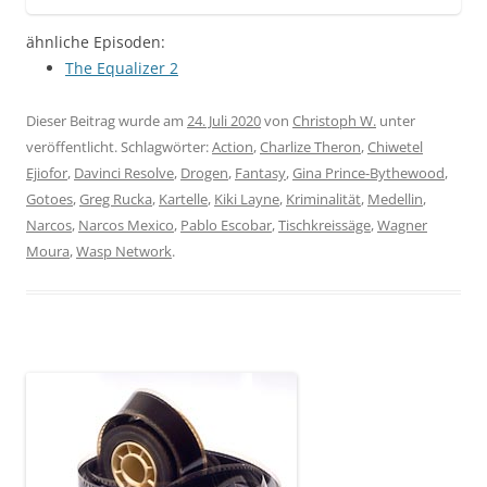
ähnliche Episoden:
The Equalizer 2
Dieser Beitrag wurde am
24. Juli 2020
von
Christoph W.
unter
veröffentlicht. Schlagwörter:
Action
,
Charlize Theron
,
Chiwetel
Ejiofor
,
Davinci Resolve
,
Drogen
,
Fantasy
,
Gina Prince-Bythewood
,
Gotoes
,
Greg Rucka
,
Kartelle
,
Kiki Layne
,
Kriminalität
,
Medellin
,
Narcos
,
Narcos Mexico
,
Pablo Escobar
,
Tischkreissäge
,
Wagner
Moura
,
Wasp Network
.