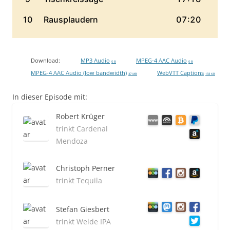
Download:
MP3 Audio
MPEG-4 AAC Audio
0 B
0 B
MPEG-4 AAC Audio (low bandwidth)
WebVTT Captions
37 MB
133 KB
In dieser Episode mit:
Robert Krüger
trinkt Cardenal
Mendoza
Christoph Perner
trinkt Tequila
Stefan Giesbert
trinkt Welde IPA