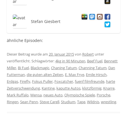
Stefan Giesbert
ähnliche Episoden:
Dieser Beitrag wurde am
20. Januar 2015
von
Robert
unter
veröffentlicht. Schlagwörter:
4kg in 90 Minuten
,
Beef Fuel
,
Bennett
Miller
,
Bi Fuel
,
Blackmagic
,
Chaning Tatum
,
Channing Tatum
,
Dan
Futterman
,
die guten alten Zeiten
,
E. Max Frye
,
Emile Hirsch
,
Erdgas
,
Firefly
,
Fokus Puller
,
Foxcatcher
,
fuenf filmfreunde
,
harte
Zeitverschwendung
,
Kantine
,
kaputte Autos
,
klotzförmig
,
Knarre
,
Mark Ruffalo
,
Mensa
,
neues Auto
,
Olympische Spiele
,
Porsche
,
Ringen
,
Sean Penn
,
Steve Carell
,
Studium
,
Tape
,
Wildnis
,
wrestling
.