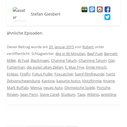
Stefan Giesbert
ähnliche Episoden:
Dieser Beitrag wurde am
20. Januar 2015
von
Robert
unter
veröffentlicht. Schlagwörter:
4kg in 90 Minuten
,
Beef Fuel
,
Bennett
Miller
,
Bi Fuel
,
Blackmagic
,
Chaning Tatum
,
Channing Tatum
,
Dan
Futterman
,
die guten alten Zeiten
,
E. Max Frye
,
Emile Hirsch
,
Erdgas
,
Firefly
,
Fokus Puller
,
Foxcatcher
,
fuenf filmfreunde
,
harte
Zeitverschwendung
,
Kantine
,
kaputte Autos
,
klotzförmig
,
Knarre
,
Mark Ruffalo
,
Mensa
,
neues Auto
,
Olympische Spiele
,
Porsche
,
Ringen
,
Sean Penn
,
Steve Carell
,
Studium
,
Tape
,
Wildnis
,
wrestling
.