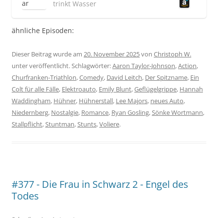
trinkt Wasser
ähnliche Episoden:
Dieser Beitrag wurde am
20. November 2025
von
Christoph W.
unter veröffentlicht. Schlagwörter:
Aaron Taylor-Johnson
,
Action
,
Churfranken-Triathlon
,
Comedy
,
David Leitch
,
Der Spitzname
,
Ein
Colt für alle Fälle
,
Elektroauto
,
Emily Blunt
,
Geflügelgrippe
,
Hannah
Waddingham
,
Hühner
,
Hühnerstall
,
Lee Majors
,
neues Auto
,
Niedernberg
,
Nostalgie
,
Romance
,
Ryan Gosling
,
Sönke Wortmann
,
Stallpflicht
,
Stuntman
,
Stunts
,
Voliere
.
#377 - Die Frau in Schwarz 2 - Engel des
Todes