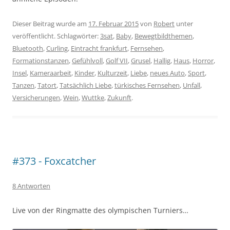
Dieser Beitrag wurde am
17. Februar 2015
von
Robert
unter
veröffentlicht. Schlagwörter:
3sat
,
Baby
,
Bewegtbildthemen
,
Bluetooth
,
Curling
,
Eintracht frankfurt
,
Fernsehen
,
Formationstanzen
,
Gefühlvoll
,
Golf VII
,
Grusel
,
Hallig
,
Haus
,
Horror
,
Insel
,
Kameraarbeit
,
Kinder
,
Kulturzeit
,
Liebe
,
neues Auto
,
Sport
,
Tanzen
,
Tatort
,
Tatsächlich Liebe
,
türkisches Fernsehen
,
Unfall
,
Versicherungen
,
Wein
,
Wuttke
,
Zukunft
.
#373 - Foxcatcher
8 Antworten
Live von der Ringmatte des olympischen Turniers…