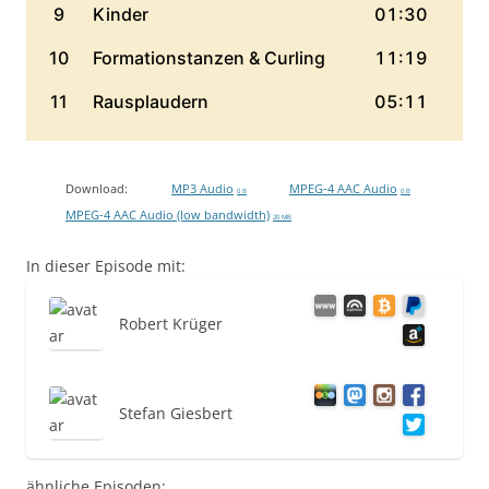
Download:
MP3 Audio
MPEG-4 AAC Audio
0 B
0 B
MPEG-4 AAC Audio (low bandwidth)
20 MB
In dieser Episode mit:
Robert Krüger
Stefan Giesbert
ähnliche Episoden: