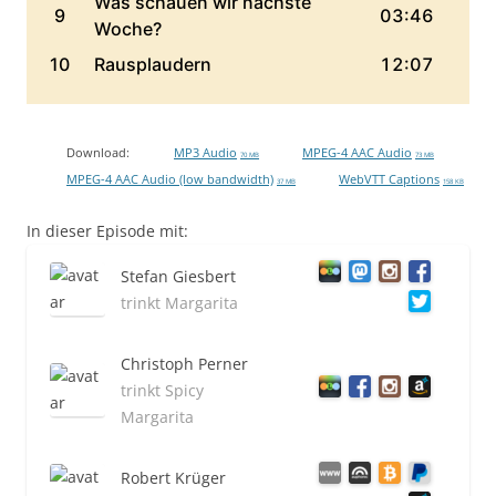
Download:
MP3 Audio
MPEG-4 AAC Audio
70 MB
73 MB
MPEG-4 AAC Audio (low bandwidth)
WebVTT Captions
37 MB
158 KB
In dieser Episode mit:
Stefan Giesbert
trinkt Margarita
Christoph Perner
trinkt Spicy
Margarita
Robert Krüger