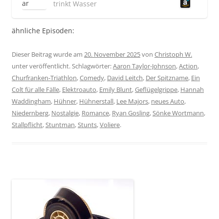
trinkt Wasser
ähnliche Episoden:
Dieser Beitrag wurde am
20. November 2025
von
Christoph W.
unter veröffentlicht. Schlagwörter:
Aaron Taylor-Johnson
,
Action
,
Churfranken-Triathlon
,
Comedy
,
David Leitch
,
Der Spitzname
,
Ein
Colt für alle Fälle
,
Elektroauto
,
Emily Blunt
,
Geflügelgrippe
,
Hannah
Waddingham
,
Hühner
,
Hühnerstall
,
Lee Majors
,
neues Auto
,
Niedernberg
,
Nostalgie
,
Romance
,
Ryan Gosling
,
Sönke Wortmann
,
Stallpflicht
,
Stuntman
,
Stunts
,
Voliere
.