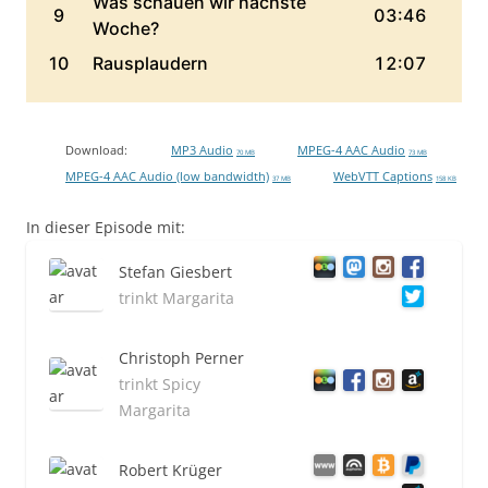
Download:
MP3 Audio
MPEG-4 AAC Audio
70 MB
73 MB
MPEG-4 AAC Audio (low bandwidth)
WebVTT Captions
37 MB
158 KB
In dieser Episode mit:
Stefan Giesbert
trinkt Margarita
Christoph Perner
trinkt Spicy
Margarita
Robert Krüger