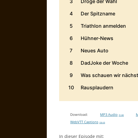
Download:
MP3 Audio
M
70 MB
WebVTT Captions
158 KB
In dieser Episode mit: