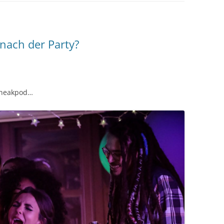
 nach der Party?
 Sneakpod…