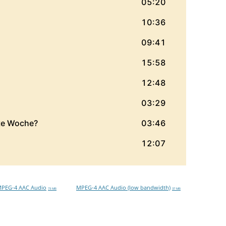
PEG-4 AAC Audio
MPEG-4 AAC Audio (low bandwidth)
73 MB
37 MB