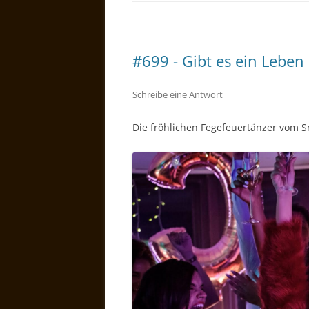
#699 - Gibt es ein Leben
Schreibe eine Antwort
Die fröhlichen Fegefeuertänzer vom