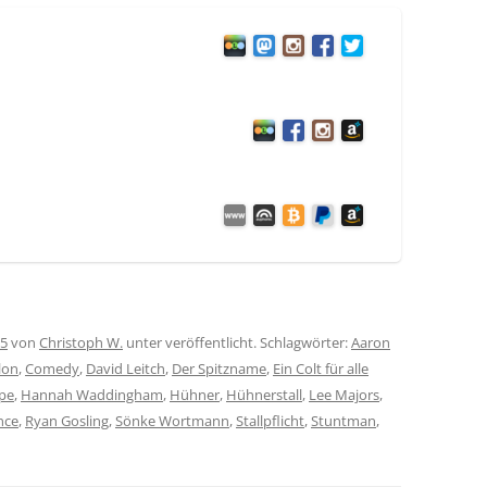
25
von
Christoph W.
unter veröffentlicht. Schlagwörter:
Aaron
lon
,
Comedy
,
David Leitch
,
Der Spitzname
,
Ein Colt für alle
ppe
,
Hannah Waddingham
,
Hühner
,
Hühnerstall
,
Lee Majors
,
nce
,
Ryan Gosling
,
Sönke Wortmann
,
Stallpflicht
,
Stuntman
,