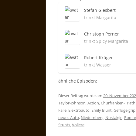
Stefan Giesbert
trinkt Margarita
Christoph Perner
trinkt Spicy Margarita
Robert Krüger
trinkt Wasser
ähnliche Episoden:
Dieser Beitrag wurde am
20. November 20
Taylor-Johnson
,
Action
,
Churfranken-Triath
Fälle
,
Elektroauto
,
Emily Blunt
,
Geflügelgri
neues Auto
,
Niedernberg
,
Nostalgie
,
Roma
Stunts
,
Voliere
.