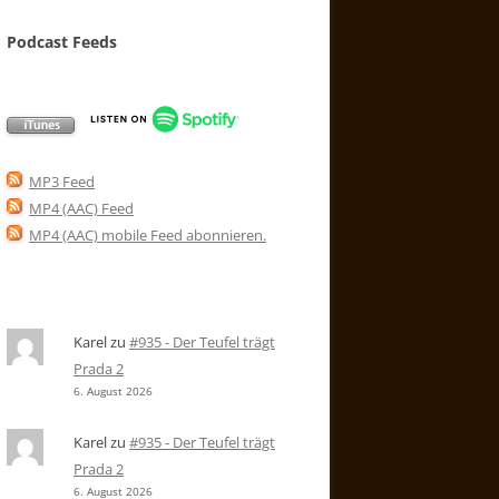
Podcast Feeds
MP3 Feed
MP4 (AAC) Feed
MP4 (AAC) mobile Feed abonnieren
.
Karel
zu
#935 - Der Teufel trägt
Prada 2
6. August 2026
Karel
zu
#935 - Der Teufel trägt
Prada 2
6. August 2026