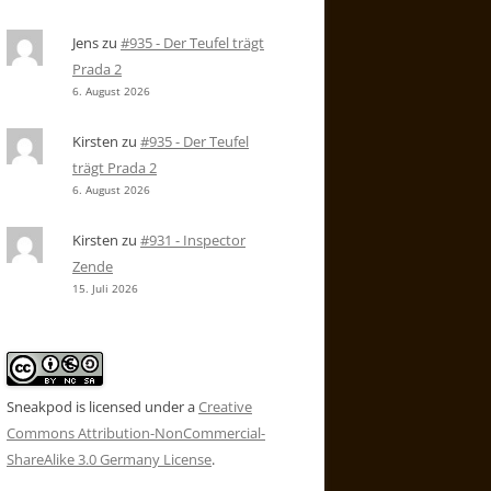
Jens
zu
#935 - Der Teufel trägt
Prada 2
6. August 2026
Kirsten
zu
#935 - Der Teufel
trägt Prada 2
6. August 2026
Kirsten
zu
#931 - Inspector
Zende
15. Juli 2026
Sneakpod is licensed under a
Creative
Commons Attribution-NonCommercial-
ShareAlike 3.0 Germany License
.