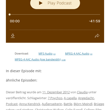
Download:
MP3 Audio
MPEG-4 AAC Audio
0 B
0 B
MPEG-4 AAC Audio (low bandwidth)
13 MB
In dieser Episode mit:
ähnliche Episoden:
Dieser Beitrag wurde am
11. Dezember 2012
von
Claudia
unter
veröffentlicht. Schlagwörter:
7 Psychos
,
A capella
,
Angedacht-
Podcast
,
Anna Kendrick
,
Außenseiterin
,
Battle
,
Björn Meindl
,
Brügge
sehen und sterben
,
Christopher Walken
,
Colin Farrell
,
College-Film
,