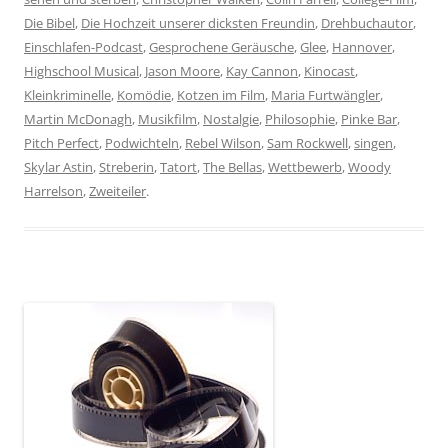
Die Bibel
,
Die Hochzeit unserer dicksten Freundin
,
Drehbuchautor
,
Einschlafen-Podcast
,
Gesprochene Geräusche
,
Glee
,
Hannover
,
Highschool Musical
,
Jason Moore
,
Kay Cannon
,
Kinocast
,
Kleinkriminelle
,
Komödie
,
Kotzen im Film
,
Maria Furtwängler
,
Martin McDonagh
,
Musikfilm
,
Nostalgie
,
Philosophie
,
Pinke Bar
,
Pitch Perfect
,
Podwichteln
,
Rebel Wilson
,
Sam Rockwell
,
singen
,
Skylar Astin
,
Streberin
,
Tatort
,
The Bellas
,
Wettbewerb
,
Woody
Harrelson
,
Zweiteiler
.