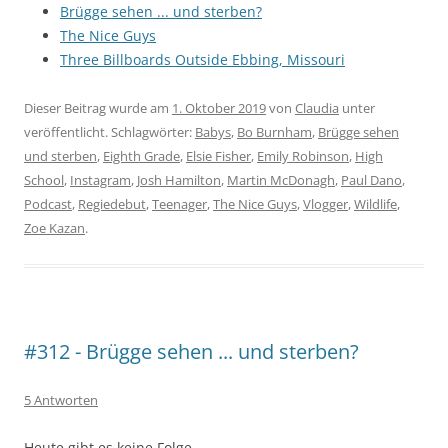
Brügge sehen ... und sterben?
The Nice Guys
Three Billboards Outside Ebbing, Missouri
Dieser Beitrag wurde am
1. Oktober 2019
von
Claudia
unter
veröffentlicht. Schlagwörter:
Babys
,
Bo Burnham
,
Brügge sehen
und sterben
,
Eighth Grade
,
Elsie Fisher
,
Emily Robinson
,
High
School
,
Instagram
,
Josh Hamilton
,
Martin McDonagh
,
Paul Dano
,
Podcast
,
Regiedebut
,
Teenager
,
The Nice Guys
,
Vlogger
,
Wildlife
,
Zoe Kazan
.
#312 - Brügge sehen ... und sterben?
5 Antworten
Heute gibt es keine Folge…