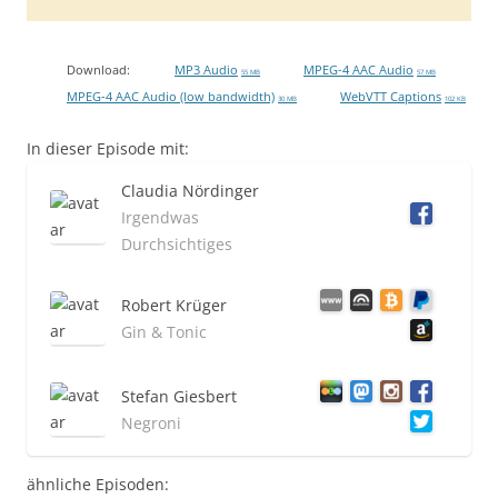
Download:
MP3 Audio
MPEG-4 AAC Audio
55 MB
57 MB
MPEG-4 AAC Audio (low bandwidth)
WebVTT Captions
30 MB
102 KB
In dieser Episode mit:
Claudia Nördinger
Irgendwas
Durchsichtiges
Robert Krüger
Gin & Tonic
Stefan Giesbert
Negroni
ähnliche Episoden: