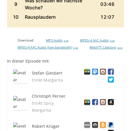
Download:
MP3 Audio
MPEG-4 AAC Audio
70 MB
73 MB
MPEG-4 AAC Audio (low bandwidth)
WebVTT Captions
37 MB
158 KB
In dieser Episode mit:
Stefan Giesbert
trinkt Margarita
Christoph Perner
trinkt Spicy
Margarita
Robert Krüger