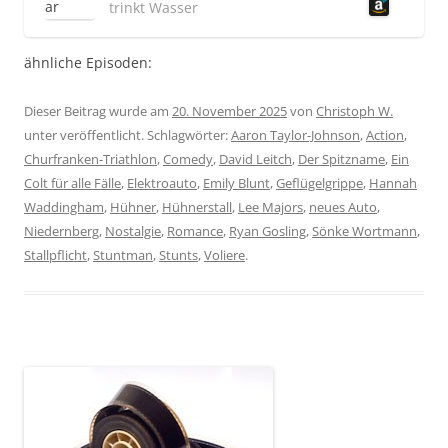
trinkt Wasser
ähnliche Episoden:
Dieser Beitrag wurde am
20. November 2025
von
Christoph W.
unter veröffentlicht. Schlagwörter:
Aaron Taylor-Johnson
,
Action
,
Churfranken-Triathlon
,
Comedy
,
David Leitch
,
Der Spitzname
,
Ein
Colt für alle Fälle
,
Elektroauto
,
Emily Blunt
,
Geflügelgrippe
,
Hannah
Waddingham
,
Hühner
,
Hühnerstall
,
Lee Majors
,
neues Auto
,
Niedernberg
,
Nostalgie
,
Romance
,
Ryan Gosling
,
Sönke Wortmann
,
Stallpflicht
,
Stuntman
,
Stunts
,
Voliere
.