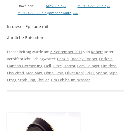
Download:
MP3 Audio
MPEG-4 AAC Audio
0 B
0 B
MPEG-4 AAC Audio (low bandwidth)
16 MB
In dieser Episode mit:
ähnliche Episoden:
Dieser Beitrag wurde am
6. September 2011
von
Robert
unter
veröffentlicht. Schlagwörter:
Benzin
,
Bradley Cooper
,
Endzeit
,
Hannah Herzsprung
,
Hell
,
Hitze
,
Horror
,
Lars Eidinger
,
Limitless
,
Lisa Vicari
,
Mad Max
,
Ohne Limit
,
Oliver Kahl
,
Sci-Fi
,
Sonne
,
Stipe
Erceg
,
Strahlung
,
Thriller
,
Tim Fehlbaum
,
Wasser
.