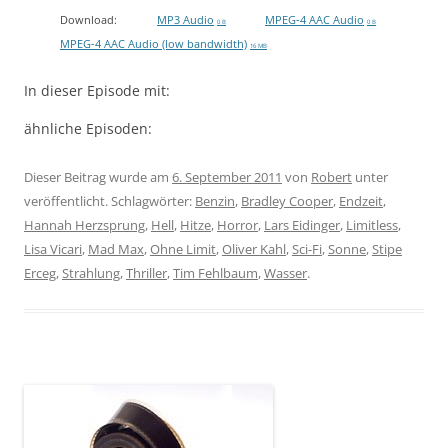
Download:
MP3 Audio
MPEG-4 AAC Audio
0 B
0 B
MPEG-4 AAC Audio (low bandwidth)
16 MB
In dieser Episode mit:
ähnliche Episoden:
Dieser Beitrag wurde am
6. September 2011
von
Robert
unter
veröffentlicht. Schlagwörter:
Benzin
,
Bradley Cooper
,
Endzeit
,
Hannah Herzsprung
,
Hell
,
Hitze
,
Horror
,
Lars Eidinger
,
Limitless
,
Lisa Vicari
,
Mad Max
,
Ohne Limit
,
Oliver Kahl
,
Sci-Fi
,
Sonne
,
Stipe
Erceg
,
Strahlung
,
Thriller
,
Tim Fehlbaum
,
Wasser
.