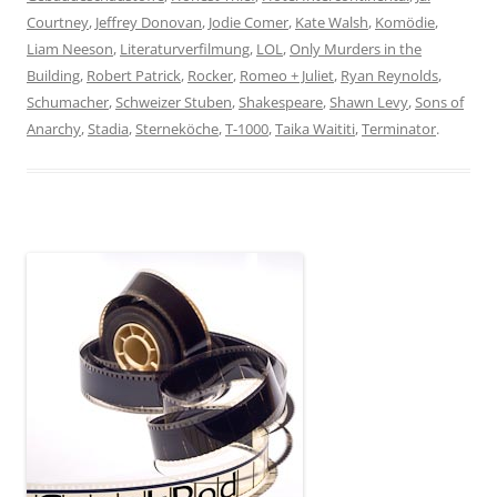
Courtney
,
Jeffrey Donovan
,
Jodie Comer
,
Kate Walsh
,
Komödie
,
Liam Neeson
,
Literaturverfilmung
,
LOL
,
Only Murders in the
Building
,
Robert Patrick
,
Rocker
,
Romeo + Juliet
,
Ryan Reynolds
,
Schumacher
,
Schweizer Stuben
,
Shakespeare
,
Shawn Levy
,
Sons of
Anarchy
,
Stadia
,
Sterneköche
,
T-1000
,
Taika Waititi
,
Terminator
.