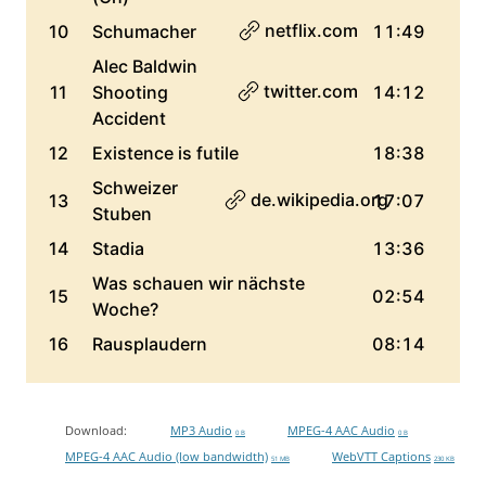
Download:
MP3 Audio
MPEG-4 AAC Audio
0 B
0 B
MPEG-4 AAC Audio (low bandwidth)
WebVTT Captions
51 MB
230 KB