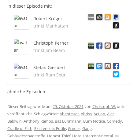
In dieser Episode mit:
Robert Krüger
trinkt Manhattan
Christoph Perner
trinkt Jim Beam
Stefan Giesbert
trinkt Rum Sour
ähnliche Episoden:
Dieser Beitrag wurde am
29. Oktober 2021
von
Christoph W.
unter
veröffentlicht. Schlagwörter:
Abenteuer
,
Abriss
,
Action
,
Alec
Baldwin
,
Anthony Ramos
,
Baz Luhrmann
,
Burn Notice
,
Comedy
,
Cradle of Filth
,
Existence is Futile
,
Games
,
Gang
,
Gebäudeschadstoffe
,
Honest Thief
,
Hotel Intercontinental
,
Jai