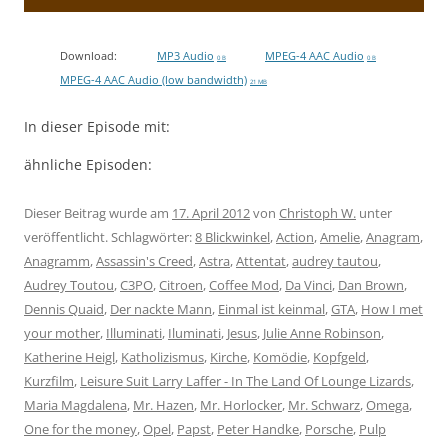
Download:
MP3 Audio
MPEG-4 AAC Audio
0 B
0 B
MPEG-4 AAC Audio (low bandwidth)
21 MB
In dieser Episode mit:
ähnliche Episoden:
Dieser Beitrag wurde am
17. April 2012
von
Christoph W.
unter
veröffentlicht. Schlagwörter:
8 Blickwinkel
,
Action
,
Amelie
,
Anagram
,
Anagramm
,
Assassin's Creed
,
Astra
,
Attentat
,
audrey tautou
,
Audrey Toutou
,
C3PO
,
Citroen
,
Coffee Mod
,
Da Vinci
,
Dan Brown
,
Dennis Quaid
,
Der nackte Mann
,
Einmal ist keinmal
,
GTA
,
How I met
your mother
,
Illuminati
,
Iluminati
,
Jesus
,
Julie Anne Robinson
,
Katherine Heigl
,
Katholizismus
,
Kirche
,
Komödie
,
Kopfgeld
,
Kurzfilm
,
Leisure Suit Larry Laffer - In The Land Of Lounge Lizards
,
Maria Magdalena
,
Mr. Hazen
,
Mr. Horlocker
,
Mr. Schwarz
,
Omega
,
One for the money
,
Opel
,
Papst
,
Peter Handke
,
Porsche
,
Pulp