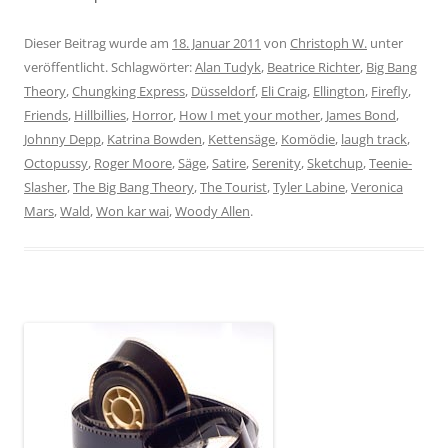
Dieser Beitrag wurde am
18. Januar 2011
von
Christoph W.
unter
veröffentlicht. Schlagwörter:
Alan Tudyk
,
Beatrice Richter
,
Big Bang
Theory
,
Chungking Express
,
Düsseldorf
,
Eli Craig
,
Ellington
,
Firefly
,
Friends
,
Hillbillies
,
Horror
,
How I met your mother
,
James Bond
,
Johnny Depp
,
Katrina Bowden
,
Kettensäge
,
Komödie
,
laugh track
,
Octopussy
,
Roger Moore
,
Säge
,
Satire
,
Serenity
,
Sketchup
,
Teenie-
Slasher
,
The Big Bang Theory
,
The Tourist
,
Tyler Labine
,
Veronica
Mars
,
Wald
,
Won kar wai
,
Woody Allen
.