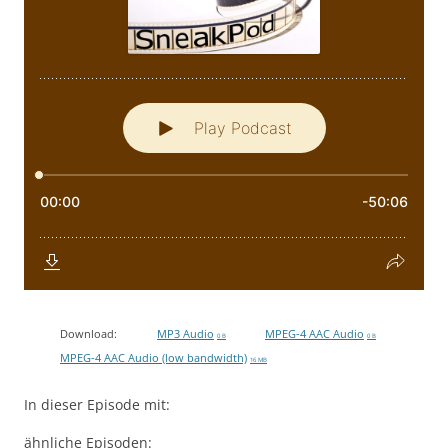
Download:
MP3 Audio
MPEG-4 AAC Audio
0 B
0 B
MPEG-4 AAC Audio (low bandwidth)
16 MB
In dieser Episode mit:
ähnliche Episoden: