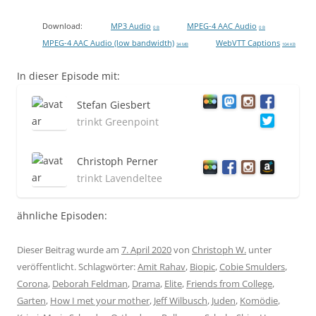
Download:
MP3 Audio
MPEG-4 AAC Audio
0 B
0 B
MPEG-4 AAC Audio (low bandwidth)
WebVTT Captions
34 MB
104 KB
In dieser Episode mit:
Stefan Giesbert
trinkt Greenpoint
Christoph Perner
trinkt Lavendeltee
ähnliche Episoden:
Dieser Beitrag wurde am
7. April 2020
von
Christoph W.
unter
veröffentlicht. Schlagwörter:
Amit Rahav
,
Biopic
,
Cobie Smulders
,
Corona
,
Deborah Feldman
,
Drama
,
Elite
,
Friends from College
,
Garten
,
How I met your mother
,
Jeff Wilbusch
,
Juden
,
Komödie
,