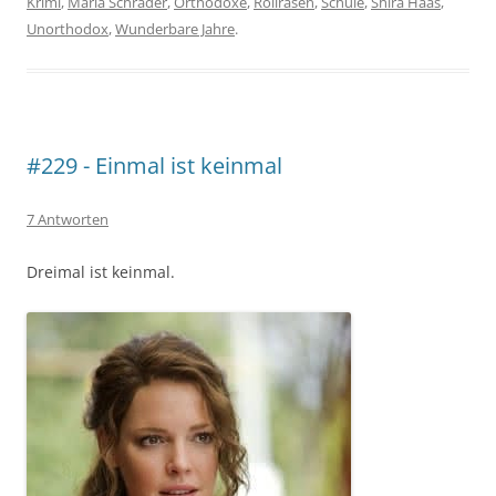
Krimi
,
Maria Schrader
,
Orthodoxe
,
Rollrasen
,
Schule
,
Shira Haas
,
Unorthodox
,
Wunderbare Jahre
.
#229 - Einmal ist keinmal
7 Antworten
Dreimal ist keinmal.