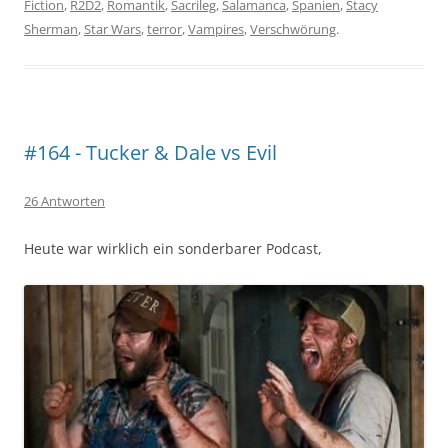
Fiction
,
R2D2
,
Romantik
,
Sacrileg
,
Salamanca
,
Spanien
,
Stacy
Sherman
,
Star Wars
,
terror
,
Vampires
,
Verschwörung
.
#164 - Tucker & Dale vs Evil
26 Antworten
Heute war wirklich ein sonderbarer Podcast,