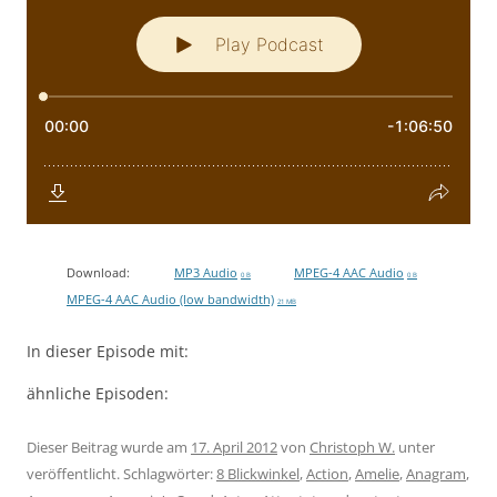
Download:
MP3 Audio
MPEG-4 AAC Audio
0 B
0 B
MPEG-4 AAC Audio (low bandwidth)
21 MB
In dieser Episode mit:
ähnliche Episoden:
Dieser Beitrag wurde am
17. April 2012
von
Christoph W.
unter
veröffentlicht. Schlagwörter:
8 Blickwinkel
,
Action
,
Amelie
,
Anagram
,