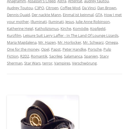
Anagramm
,
Assassin's Creed
,
Astra
,
Attentat
,
audrey tautou
,
Audrey Toutou
,
C3PO
,
Citroen
,
Coffee Mod
,
Da Vinci
,
Dan Brown
,
Dennis Quaid
,
Der nackte Mann
,
Einmal ist keinmal
,
GTA
,
How I met
your mother
,
Illuminati
,
Iluminati
,
Jesus
,
Julie Anne Robinson
,
Katherine Heigl
,
Katholizismus
,
Kirche
,
Komödie
,
Kopfgeld
,
Kurzfilm
,
Leisure Suit Larry Laffer - In The Land Of Lounge Lizards
,
Maria Magdalena
,
Mr. Hazen
,
Mr. Horlocker
,
Mr. Schwarz
,
Omega
,
One for the money
,
Opel
,
Papst
,
Peter Handke
,
Porsche
,
Pulp
Fiction
,
R2D2
,
Romantik
,
Sacrileg
,
Salamanca
,
Spanien
,
Stacy
Sherman
,
Star Wars
,
terror
,
Vampires
,
Verschwörung
.