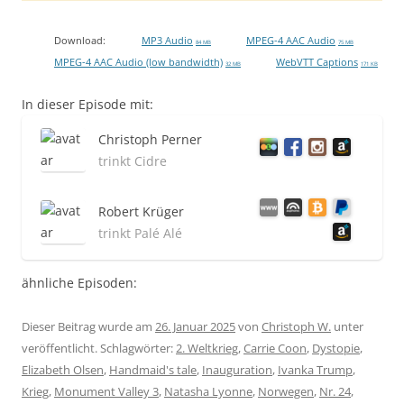
Download:
MP3 Audio
MPEG-4 AAC Audio
84 MB
75 MB
MPEG-4 AAC Audio (low bandwidth)
WebVTT Captions
32 MB
171 KB
In dieser Episode mit:
Christoph Perner
trinkt Cidre
Robert Krüger
trinkt Palé Alé
ähnliche Episoden:
Dieser Beitrag wurde am
26. Januar 2025
von
Christoph W.
unter
veröffentlicht. Schlagwörter:
2. Weltkrieg
,
Carrie Coon
,
Dystopie
,
Elizabeth Olsen
,
Handmaid's tale
,
Inauguration
,
Ivanka Trump
,
Krieg
,
Monument Valley 3
,
Natasha Lyonne
,
Norwegen
,
Nr. 24
,