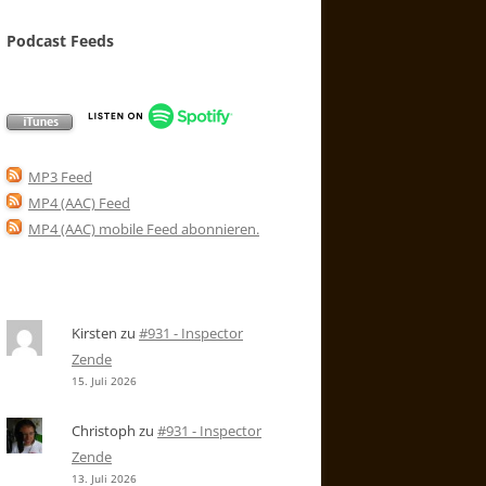
Podcast Feeds
MP3 Feed
MP4 (AAC) Feed
MP4 (AAC) mobile Feed abonnieren
.
Kirsten
zu
#931 - Inspector
Zende
15. Juli 2026
Christoph
zu
#931 - Inspector
Zende
13. Juli 2026