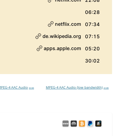
PEG-4 AAC Audio
MPEG-4 AAC Audio (low bandwidth)
58 MB
24 MB