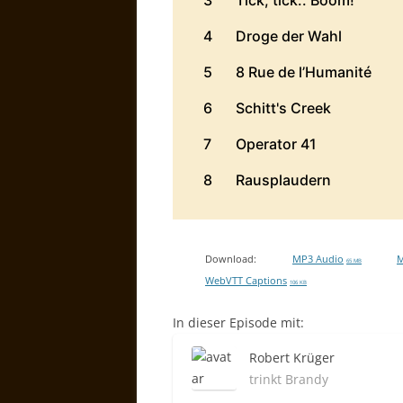
Download:
MP3 Audio
M
65 MB
WebVTT Captions
106 KB
In dieser Episode mit:
Robert Krüger
trinkt Brandy