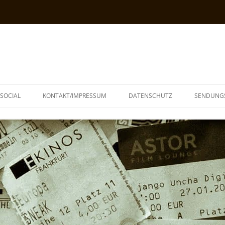
SOCIAL
KONTAKT/IMPRESSUM
DATENSCHUTZ
SENDUNG
T
N
TOPH
IA
KE