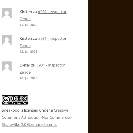
Kirsten
zu
#931 - Inspector
Zende
12. Juli 2026
Kirsten
zu
#931 - Inspector
Zende
12. Juli 2026
Dieter
zu
#931 - Inspector
Zende
10. Juli 2026
Sneakpod is licensed under a
Creative
Commons Attribution-NonCommercial-
ShareAlike 3.0 Germany License
.