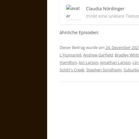
Claudia Nördinger
trinkt eine unklare Teeso
ähnliche Episoden:
Dieser Beitrag wurde am
24. Dezember 202
L'Humanité
,
Andrew Garfield
,
Bradley Whit
Hamilton
,
Jon Larson
,
Jonathan Larson
,
Lin
Schitt's Creek
,
Stephen Sondheim
,
Suburbi