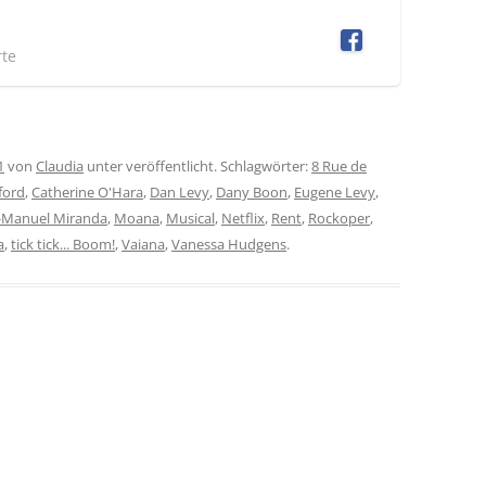
rte
1
von
Claudia
unter veröffentlicht. Schlagwörter:
8 Rue de
ford
,
Catherine O'Hara
,
Dan Levy
,
Dany Boon
,
Eugene Levy
,
-Manuel Miranda
,
Moana
,
Musical
,
Netflix
,
Rent
,
Rockoper
,
a
,
tick tick... Boom!
,
Vaiana
,
Vanessa Hudgens
.