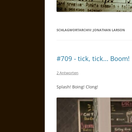
SCHLAGWORTARCHIV:
JONATHAN LARSON
#709 - tick, tick... Boom!
2 Antworten
Splash! Boing! Clong!